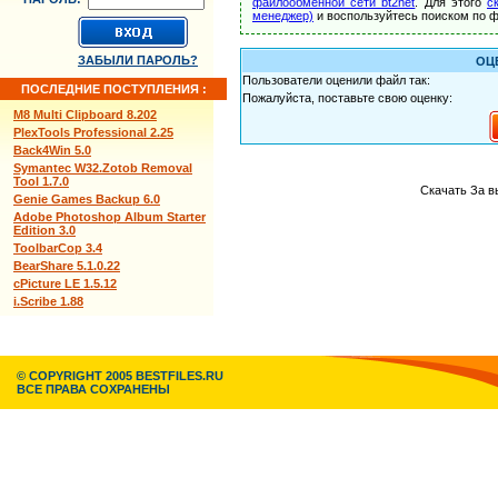
файлообменной сети bt2net
. Для этого
с
менеджер)
и воспользуйтесь поиском по ф
ЗАБЫЛИ ПАРОЛЬ?
ОЦ
Пользователи оценили файл так:
ПОСЛЕДНИЕ ПОСТУПЛЕНИЯ :
Пожалуйста, поставьте свою оценку:
M8 Multi Clipboard 8.202
PlexTools Professional 2.25
Back4Win 5.0
Symantec W32.Zotob Removal
Tool 1.7.0
Скачать За в
Genie Games Backup 6.0
Adobe Photoshop Album Starter
Edition 3.0
ToolbarCop 3.4
BearShare 5.1.0.22
cPicture LE 1.5.12
i.Scribe 1.88
© COPYRIGHT 2005 BESTFILES.RU
ВСЕ ПРАВА СОХРАНЕНЫ