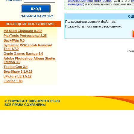
файлообменной сети bt2net
. Для этого
с
менеджер)
и воспользуйтесь поиском по ф
ЗАБЫЛИ ПАРОЛЬ?
ОЦ
Пользователи оценили файл так:
ПОСЛЕДНИЕ ПОСТУПЛЕНИЯ :
Пожалуйста, поставьте свою оценку:
M8 Multi Clipboard 8.202
PlexTools Professional 2.25
Back4Win 5.0
Symantec W32.Zotob Removal
Tool 1.7.0
Скач
Genie Games Backup 6.0
Adobe Photoshop Album Starter
Edition 3.0
ToolbarCop 3.4
BearShare 5.1.0.22
cPicture LE 1.5.12
i.Scribe 1.88
© COPYRIGHT 2005 BESTFILES.RU
ВСЕ ПРАВА СОХРАНЕНЫ