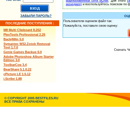
файлообменной сети bt2net
. Для этого
с
менеджер)
и воспользуйтесь поиском по ф
ЗАБЫЛИ ПАРОЛЬ?
ОЦ
Пользователи оценили файл так:
ПОСЛЕДНИЕ ПОСТУПЛЕНИЯ :
Пожалуйста, поставьте свою оценку:
M8 Multi Clipboard 8.202
PlexTools Professional 2.25
Back4Win 5.0
Symantec W32.Zotob Removal
Tool 1.7.0
Скачать Ч
Genie Games Backup 6.0
Adobe Photoshop Album Starter
Edition 3.0
ToolbarCop 3.4
BearShare 5.1.0.22
cPicture LE 1.5.12
i.Scribe 1.88
© COPYRIGHT 2005 BESTFILES.RU
ВСЕ ПРАВА СОХРАНЕНЫ