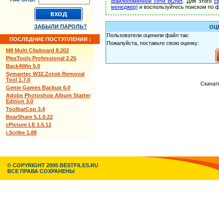
файлообменной сети bt2net
. Для этого
с
менеджер)
и воспользуйтесь поиском по ф
ЗАБЫЛИ ПАРОЛЬ?
ОЦ
Пользователи оценили файл так:
ПОСЛЕДНИЕ ПОСТУПЛЕНИЯ :
Пожалуйста, поставьте свою оценку:
M8 Multi Clipboard 8.202
PlexTools Professional 2.25
Back4Win 5.0
Symantec W32.Zotob Removal
Tool 1.7.0
Скачат
Genie Games Backup 6.0
Adobe Photoshop Album Starter
Edition 3.0
ToolbarCop 3.4
BearShare 5.1.0.22
cPicture LE 1.5.12
i.Scribe 1.88
© COPYRIGHT 2005 BESTFILES.RU
ВСЕ ПРАВА СОХРАНЕНЫ