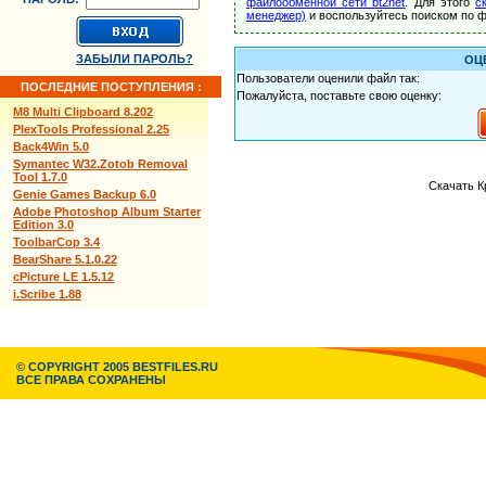
файлообменной сети bt2net
. Для этого
с
менеджер)
и воспользуйтесь поиском по ф
ЗАБЫЛИ ПАРОЛЬ?
ОЦ
Пользователи оценили файл так:
ПОСЛЕДНИЕ ПОСТУПЛЕНИЯ :
Пожалуйста, поставьте свою оценку:
M8 Multi Clipboard 8.202
PlexTools Professional 2.25
Back4Win 5.0
Symantec W32.Zotob Removal
Tool 1.7.0
Скачать К
Genie Games Backup 6.0
Adobe Photoshop Album Starter
Edition 3.0
ToolbarCop 3.4
BearShare 5.1.0.22
cPicture LE 1.5.12
i.Scribe 1.88
© COPYRIGHT 2005 BESTFILES.RU
ВСЕ ПРАВА СОХРАНЕНЫ