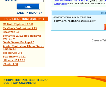
файлообменной сети bt2net
. Для этого
с
менеджер)
и воспользуйтесь поиском по ф
ЗАБЫЛИ ПАРОЛЬ?
ОЦ
Пользователи оценили файл так:
ПОСЛЕДНИЕ ПОСТУПЛЕНИЯ :
Пожалуйста, поставьте свою оценку:
M8 Multi Clipboard 8.202
PlexTools Professional 2.25
Back4Win 5.0
Symantec W32.Zotob Removal
Tool 1.7.0
Скачать Tak
Genie Games Backup 6.0
Adobe Photoshop Album Starter
Edition 3.0
ToolbarCop 3.4
BearShare 5.1.0.22
cPicture LE 1.5.12
i.Scribe 1.88
© COPYRIGHT 2005 BESTFILES.RU
ВСЕ ПРАВА СОХРАНЕНЫ