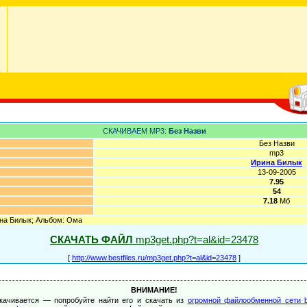
СКАЧИВАЕМ MP3:
Без Назви
Без Назви
mp3
Ирина Билык
13-09-2005
7.95
54
7.18
Мб
ина Билык; Альбом: Ома
СКАЧАТЬ ФАЙЛ
mp3get.php?t=al&id=23478
[
http://www.bestfiles.ru/mp3get.php?t=al&id=23478
]
ВНИМАНИЕ!
качивается — попробуйте найти его и скачать из
огромной файлообменной сети b