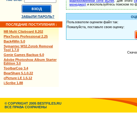
файлообменной сети bt2net
. Для этого
с
менеджер)
и воспользуйтесь поиском по ф
ЗАБЫЛИ ПАРОЛЬ?
ОЦ
Пользователи оценили файл так:
ПОСЛЕДНИЕ ПОСТУПЛЕНИЯ :
Пожалуйста, поставьте свою оценку:
M8 Multi Clipboard 8.202
PlexTools Professional 2.25
Back4Win 5.0
Symantec W32.Zotob Removal
Tool 1.7.0
Скача
Genie Games Backup 6.0
Adobe Photoshop Album Starter
Edition 3.0
ToolbarCop 3.4
BearShare 5.1.0.22
cPicture LE 1.5.12
i.Scribe 1.88
© COPYRIGHT 2005 BESTFILES.RU
ВСЕ ПРАВА СОХРАНЕНЫ