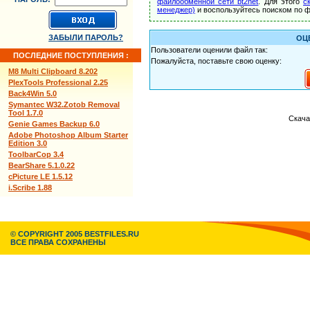
файлообменной сети bt2net
. Для этого
с
менеджер)
и воспользуйтесь поиском по ф
ЗАБЫЛИ ПАРОЛЬ?
ОЦ
Пользователи оценили файл так:
ПОСЛЕДНИЕ ПОСТУПЛЕНИЯ :
Пожалуйста, поставьте свою оценку:
M8 Multi Clipboard 8.202
PlexTools Professional 2.25
Back4Win 5.0
Symantec W32.Zotob Removal
Tool 1.7.0
Скача
Genie Games Backup 6.0
Adobe Photoshop Album Starter
Edition 3.0
ToolbarCop 3.4
BearShare 5.1.0.22
cPicture LE 1.5.12
i.Scribe 1.88
© COPYRIGHT 2005 BESTFILES.RU
ВСЕ ПРАВА СОХРАНЕНЫ