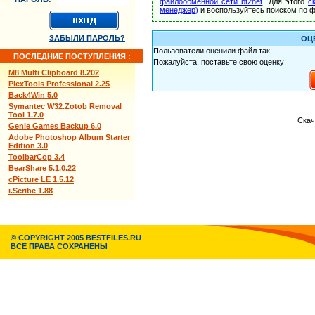
файлообменной сети bt2net
. Для этого
с
менеджер)
и воспользуйтесь поиском по ф
ЗАБЫЛИ ПАРОЛЬ?
ОЦ
Пользователи оценили файл так:
ПОСЛЕДНИЕ ПОСТУПЛЕНИЯ :
Пожалуйста, поставьте свою оценку:
M8 Multi Clipboard 8.202
PlexTools Professional 2.25
Back4Win 5.0
Symantec W32.Zotob Removal
Tool 1.7.0
Скач
Genie Games Backup 6.0
Adobe Photoshop Album Starter
Edition 3.0
ToolbarCop 3.4
BearShare 5.1.0.22
cPicture LE 1.5.12
i.Scribe 1.88
© COPYRIGHT 2005 BESTFILES.RU
ВСЕ ПРАВА СОХРАНЕНЫ