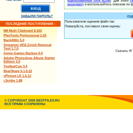
файлообменной сети bt2net
. Для этого
с
менеджер)
и воспользуйтесь поиском по ф
ЗАБЫЛИ ПАРОЛЬ?
ОЦ
Пользователи оценили файл так:
ПОСЛЕДНИЕ ПОСТУПЛЕНИЯ :
Пожалуйста, поставьте свою оценку:
M8 Multi Clipboard 8.202
PlexTools Professional 2.25
Back4Win 5.0
Symantec W32.Zotob Removal
Tool 1.7.0
Скачать I'l
Genie Games Backup 6.0
Adobe Photoshop Album Starter
Edition 3.0
ToolbarCop 3.4
BearShare 5.1.0.22
cPicture LE 1.5.12
i.Scribe 1.88
© COPYRIGHT 2005 BESTFILES.RU
ВСЕ ПРАВА СОХРАНЕНЫ