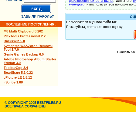
файлообменной сети bt2net
. Для этого
с
менеджер)
и воспользуйтесь поиском по ф
ЗАБЫЛИ ПАРОЛЬ?
ОЦ
Пользователи оценили файл так:
ПОСЛЕДНИЕ ПОСТУПЛЕНИЯ :
Пожалуйста, поставьте свою оценку:
M8 Multi Clipboard 8.202
PlexTools Professional 2.25
Back4Win 5.0
Symantec W32.Zotob Removal
Tool 1.7.0
Скачать So 
Genie Games Backup 6.0
Adobe Photoshop Album Starter
Edition 3.0
ToolbarCop 3.4
BearShare 5.1.0.22
cPicture LE 1.5.12
i.Scribe 1.88
© COPYRIGHT 2005 BESTFILES.RU
ВСЕ ПРАВА СОХРАНЕНЫ