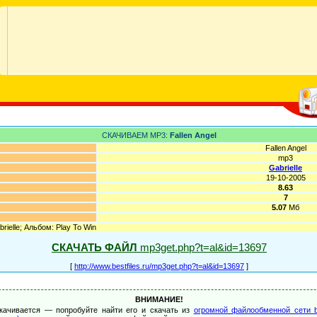
СКАЧИВАЕМ MP3:
Fallen Angel
Fallen Angel
mp3
Gabrielle
19-10-2005
8.63
7
5.07
Мб
rielle; Альбом: Play To Win
СКАЧАТЬ ФАЙЛ
mp3get.php?t=al&id=13697
[
http://www.bestfiles.ru/mp3get.php?t=al&id=13697
]
ВНИМАНИЕ!
качивается — попробуйте найти его и скачать из
огромной файлообменной сети b