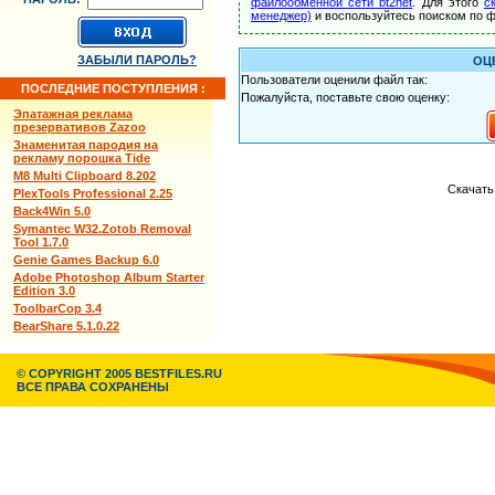
файлообменной сети bt2net
. Для этого
с
менеджер)
и воспользуйтесь поиском по ф
ЗАБЫЛИ ПАРОЛЬ?
ОЦ
Пользователи оценили файл так:
ПОСЛЕДНИЕ ПОСТУПЛЕНИЯ :
Пожалуйста, поставьте свою оценку:
Эпатажная реклама
презервативов Zazoo
Знаменитая пародия на
рекламу порошка Tide
M8 Multi Clipboard 8.202
Скачать
PlexTools Professional 2.25
Back4Win 5.0
Symantec W32.Zotob Removal
Tool 1.7.0
Genie Games Backup 6.0
Adobe Photoshop Album Starter
Edition 3.0
ToolbarCop 3.4
BearShare 5.1.0.22
© COPYRIGHT 2005 BESTFILES.RU
ВСЕ ПРАВА СОХРАНЕНЫ