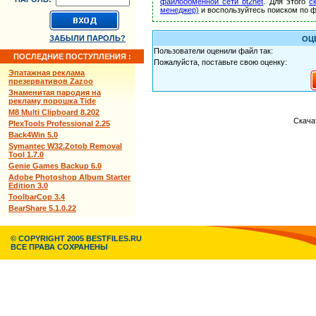
файлообменной сети bt2net
. Для этого
с
менеджер)
и воспользуйтесь поиском по ф
ЗАБЫЛИ ПАРОЛЬ?
ОЦ
Пользователи оценили файл так:
ПОСЛЕДНИЕ ПОСТУПЛЕНИЯ :
Пожалуйста, поставьте свою оценку:
Эпатажная реклама
презервативов Zazoo
Знаменитая пародия на
рекламу порошка Tide
M8 Multi Clipboard 8.202
Скача
PlexTools Professional 2.25
Back4Win 5.0
Symantec W32.Zotob Removal
Tool 1.7.0
Genie Games Backup 6.0
Adobe Photoshop Album Starter
Edition 3.0
ToolbarCop 3.4
BearShare 5.1.0.22
© COPYRIGHT 2005 BESTFILES.RU
ВСЕ ПРАВА СОХРАНЕНЫ