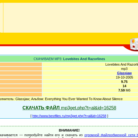
СКАЧИВАЕМ MP3:
Lovebites And Razorlines
Lovebites And Razorl
mp3
Glassjaw
19-10-2005
9.75
14
7.59
Мб
олнитель: Glassjaw; Альбом: Everything You Ever Wanted To Know About Silence
СКАЧАТЬ ФАЙЛ
mp3get.php?t=al&id=16258
[
http://www.bestfiles.ru/mp3get.php?t=al&id=16258
]
ВНИМАНИЕ!
качивается — попробуйте найти его и скачать из
огромной файлообменной сети b