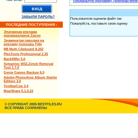
специальную программу (download-мене
ЗАБЫЛИ ПАРОЛЬ?
Пользователи оценили файл так:
Пожалуйста, поставьте свою оценку:
ПОСЛЕДНИЕ ПОСТУПЛЕНИЯ :
Эпатажная реклама
презервативов Zazoo
Знаменитая пародия на
рекламу порошка Tide
M8 Multi Clipboard 8.202
PlexTools Professional 2.25
Back4Win 5.0
Symantec W32.Zotob Removal
Tool 1.7.0
Genie Games Backup 6.0
Adobe Photoshop Album Starter
Edition 3.0
ToolbarCop 3.4
BearShare 5.1.0.22
© COPYRIGHT 2005 BESTFILES.RU
ВСЕ ПРАВА СОХРАНЕНЫ