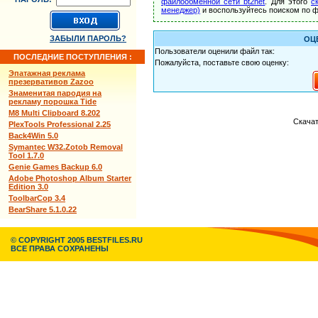
файлообменной сети bt2net
. Для этого
с
менеджер)
и воспользуйтесь поиском по ф
ЗАБЫЛИ ПАРОЛЬ?
ОЦ
Пользователи оценили файл так:
ПОСЛЕДНИЕ ПОСТУПЛЕНИЯ :
Пожалуйста, поставьте свою оценку:
Эпатажная реклама
презервативов Zazoo
Знаменитая пародия на
рекламу порошка Tide
M8 Multi Clipboard 8.202
Скачат
PlexTools Professional 2.25
Back4Win 5.0
Symantec W32.Zotob Removal
Tool 1.7.0
Genie Games Backup 6.0
Adobe Photoshop Album Starter
Edition 3.0
ToolbarCop 3.4
BearShare 5.1.0.22
© COPYRIGHT 2005 BESTFILES.RU
ВСЕ ПРАВА СОХРАНЕНЫ