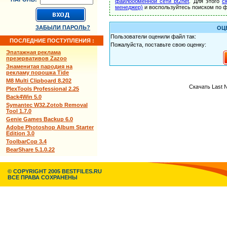
файлообменной сети bt2net
. Для этого
с
менеджер)
и воспользуйтесь поиском по ф
ЗАБЫЛИ ПАРОЛЬ?
ОЦ
Пользователи оценили файл так:
ПОСЛЕДНИЕ ПОСТУПЛЕНИЯ :
Пожалуйста, поставьте свою оценку:
Эпатажная реклама
презервативов Zazoo
Знаменитая пародия на
рекламу порошка Tide
M8 Multi Clipboard 8.202
Скачать Last N
PlexTools Professional 2.25
Back4Win 5.0
Symantec W32.Zotob Removal
Tool 1.7.0
Genie Games Backup 6.0
Adobe Photoshop Album Starter
Edition 3.0
ToolbarCop 3.4
BearShare 5.1.0.22
© COPYRIGHT 2005 BESTFILES.RU
ВСЕ ПРАВА СОХРАНЕНЫ