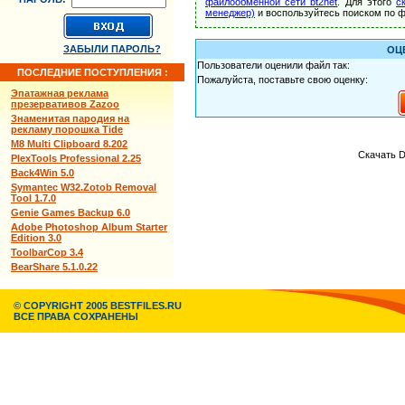
файлообменной сети bt2net
. Для этого
с
менеджер)
и воспользуйтесь поиском по ф
ЗАБЫЛИ ПАРОЛЬ?
ОЦ
Пользователи оценили файл так:
ПОСЛЕДНИЕ ПОСТУПЛЕНИЯ :
Пожалуйста, поставьте свою оценку:
Эпатажная реклама
презервативов Zazoo
Знаменитая пародия на
рекламу порошка Tide
M8 Multi Clipboard 8.202
Скачать D
PlexTools Professional 2.25
Back4Win 5.0
Symantec W32.Zotob Removal
Tool 1.7.0
Genie Games Backup 6.0
Adobe Photoshop Album Starter
Edition 3.0
ToolbarCop 3.4
BearShare 5.1.0.22
© COPYRIGHT 2005 BESTFILES.RU
ВСЕ ПРАВА СОХРАНЕНЫ