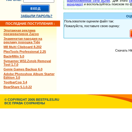
файлообменной сети bt2net
. Для этого
с
менеджер)
и воспользуйтесь поиском по ф
ЗАБЫЛИ ПАРОЛЬ?
ОЦ
Пользователи оценили файл так:
ПОСЛЕДНИЕ ПОСТУПЛЕНИЯ :
Пожалуйста, поставьте свою оценку:
Эпатажная реклама
презервативов Zazoo
Знаменитая пародия на
рекламу порошка Tide
M8 Multi Clipboard 8.202
Скачать Hi
PlexTools Professional 2.25
Back4Win 5.0
Symantec W32.Zotob Removal
Tool 1.7.0
Genie Games Backup 6.0
Adobe Photoshop Album Starter
Edition 3.0
ToolbarCop 3.4
BearShare 5.1.0.22
© COPYRIGHT 2005 BESTFILES.RU
ВСЕ ПРАВА СОХРАНЕНЫ