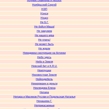
Ночные снайперы и Netslov
Ноябрьский Сергей
НЭП
Нэнси
Нэцкэ
Не Б.Г.
Не бойся Маша!
Не замужем
Не нашего мipa
Не плачь!
Не может быть
Не ждали
Невидимки смотрящие на ботинки
Небо здесь
Небо и Земля
Невский бит и K.R.U.
Неигрушки
Неизвестная Земля
Нейродюбель
Неккерманн и деньги
Неклюдова Елена
Непара
Непара и Масюков Руслан и Подольская Наталья
Ненашева Г.
Неприкасаемые