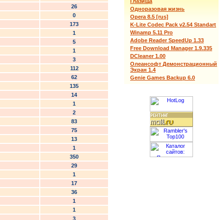
Глазища
26
Одноразовая жизнь
0
Opera 8.5 [rus]
173
K-Lite Codec Pack v2.54 Standart
Winamp 5.11 Pro
1
Adobe Reader SpeedUp 1.33
5
Free Download Manager 1.9.335
1
DCleaner 1.00
3
Олеансофт Демонстрационный
112
Экран 1.4
62
Genie Games Backup 6.0
135
14
1
2
83
75
13
1
350
29
1
17
36
1
1
3