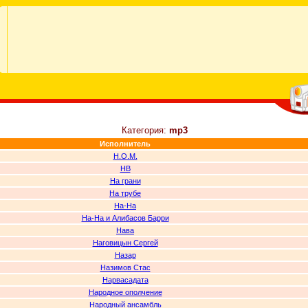
Категория:
mp3
Исполнитель
Н.О.М.
НВ
На грани
На трубе
На-На
На-На и Алибасов Барри
Нава
Наговицын Сергей
Назар
Назимов Стас
Нарвасадата
Народное ополчение
Народный ансамбль