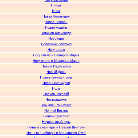
Ничья
Нова
Новая Коллекция
Новая Любовь
Новая модель
Новиков Александр
НовоКаин
Новохижин Михаил
Ногу свело
Ногу свело и Башаров Марат
Ногу свело и Макарова Маша
Новый Иерусалим
Новый День
Новые композиторы
Новенькие мурки
Ноль
Носков Николай
Нострадамус
Нож для Frau Muller
Ночной Виктор
Ночной проспект
Ночные снайперы
Ночные снайперы и Певцов Дмитрий
Ночные снайперы и Меньшиков Олег