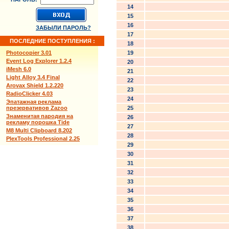
14
15
16
ЗАБЫЛИ ПАРОЛЬ?
17
ПОСЛЕДНИЕ ПОСТУПЛЕНИЯ :
18
Photocopier 3.01
19
Event Log Explorer 1.2.4
20
iMesh 6.0
21
Light Alloy 3.4 Final
22
Arovax Shield 1.2.220
23
RadioClicker 4.03
24
Эпатажная реклама
презервативов Zazoo
25
Знаменитая пародия на
26
рекламу порошка Tide
27
M8 Multi Clipboard 8.202
28
PlexTools Professional 2.25
29
30
31
32
33
34
35
36
37
38