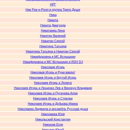
НРГ
Ник Рок-н-Ролл и группа Трите Души
Ника
Никита
Никита Джигурда
Никитаева Лена
Никитин Валерий
Никитин Сергей
Никитина Татьяна
Никитина Татьяна и Никитин Сергей
Никифоровна и MC Вспышкин
Никифоровна и MC Вспышкин и RDV DJ
Николаев Игорь
Николаев Игорь и Руки вверх!
Николаев Игорь и Крутой Игорь
Николаев Игорь и Лолита
Николаев Игорь и Лещенко Лев и Винокур Владимир
Николаев Игорь и Пугачева Алла
Николаев Игорь и Стрелки
Николаев Игорь и Дубцова Ирина
Николаева Людмила и ансамбль Русская душа
Николаева Юля
Никольский Константин
Никонов Егор
Никулин Юрий