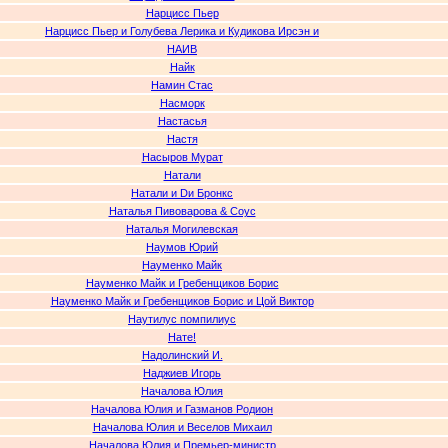
Нарцисс Пьер
Нарцисс Пьер и Голубева Лерика и Кудикова Ирсэн и
НАИВ
Найк
Намин Стас
Насморк
Настасья
Настя
Насыров Мурат
Натали
Натали и Dи Бронкс
Наталья Пивоварова & Соус
Наталья Могилевская
Наумов Юрий
Науменко Майк
Науменко Майк и Гребенщиков Борис
Науменко Майк и Гребенщиков Борис и Цой Виктор
Наутилус помпилиус
Нате!
Надолинский И.
Наджиев Игорь
Началова Юлия
Началова Юлия и Газманов Родион
Началова Юлия и Веселов Михаил
Началова Юлия и Премьер-министр