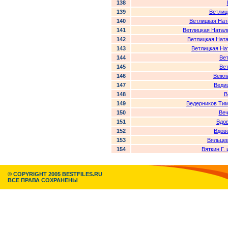
138
139
Ветлиц
140
Ветлицкая Нат
141
Ветлицкая Натал
142
Ветлицкая Нат
143
Ветлицкая На
144
Ве
145
Ве
146
Вежл
147
Веди
148
В
149
Ведерников Тим
150
Веч
151
Вдо
152
Вдов
153
Вяльце
154
Вяткин Г.
© COPYRIGHT 2005 BESTFILES.RU
ВСЕ ПРАВА СОХРАНЕНЫ