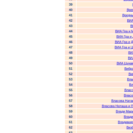
39
40
Вре
41
Вредны
42
ВИА
43
В
44
ВИА Гра и 
45
ВИА Гра и
46
ВИА Гра и 
47
ВИА Гра и 
48
ВИ
49
ВИ
50
ВИА Цунам
51
Вибр
52
Ви
53
Вла
54
Вл
55
Влас
56
Власо
57
Власова Ната
58
Власова Наташа и П
59
Влади Мари
60
Влади
61
Владимир
62
Виз
63