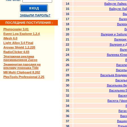
14
Вайкуле Лайма
15
Вайкуле Ла
16
Ва
ЗАБЫЛИ ПАРОЛЬ?
17
Вале
ПОСЛЕДНИЕ ПОСТУПЛЕНИЯ :
18
Валер
Photocopier 3.01
19
В
Event Log Explorer 1.2.4
20
Валерия и Заболо
iMesh 6.0
21
Валерия
Light Alloy 3.4 Final
22
Валерия и 
Arovax Shield 1.2.220
23
Вале
RadioClicker 4.03
24
Валеева Юлия
Эпатажная реклама
презервативов Zazoo
25
В
Знаменитая пародия на
26
Васили
рекламу порошка Tide
27
Василь
M8 Multi Clipboard 8.202
28
Васильев Владими
PlexTools Professional 2.25
29
Василь
30
Васильева Ве
31
Васильева В
32
Васют
33
Васюта (Vasю
34
35
Ватаг
36
Вахн
37
Вашин
38
Взрыв