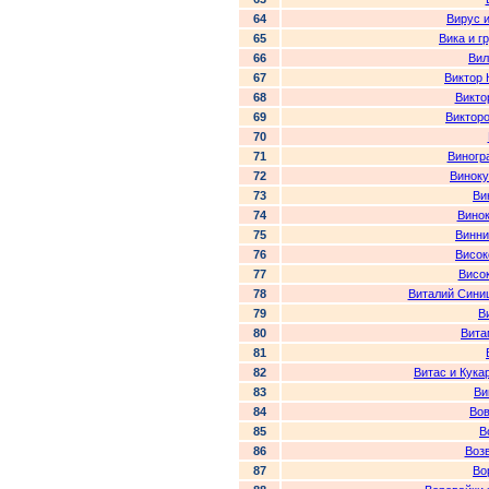
64
Вирус и
65
Вика и г
66
Вил
67
Виктор
68
Викто
69
Виктор
70
71
Виногр
72
Виноку
73
Ви
74
Вино
75
Винни
76
Висок
77
Висо
78
Виталий Сини
79
В
80
Вита
81
82
Витас и Кука
83
Ви
84
Вов
85
В
86
Воз
87
Во