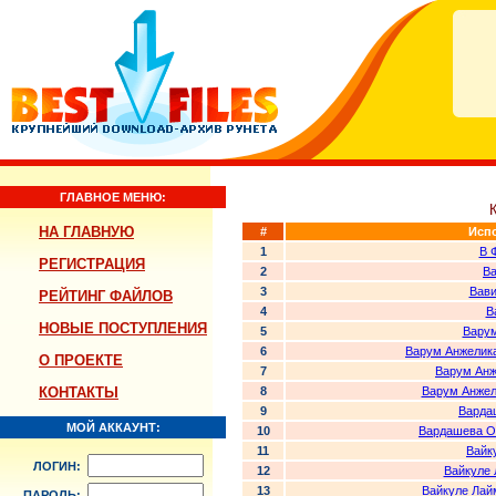
ГЛАВНОЕ МЕНЮ:
НА ГЛАВНУЮ
#
Исп
1
В 
РЕГИСТРАЦИЯ
2
Ва
3
Вави
РЕЙТИНГ ФАЙЛОВ
4
В
НОВЫЕ ПОСТУПЛЕНИЯ
5
Варум
6
Варум Анжелик
О ПРОЕКТЕ
7
Варум Анж
КОНТАКТЫ
8
Варум Анжел
9
Варда
МОЙ АККАУНТ:
10
Вардашева Ол
11
Вайк
ЛОГИН:
12
Вайкуле 
13
Вайкуле Лай
ПАРОЛЬ: