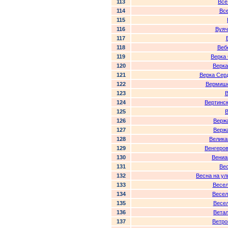
113
Все
114
Вс
115
116
Вуяч
117
118
Веб
119
Верка
120
Верка
121
Верка Сер
122
Вермише
123
В
124
Вертинс
125
В
126
Верж
127
Верж
128
Велика
129
Венгеро
130
Вениа
131
Ве
132
Весна на у
133
Весел
134
Весел
135
Весе
136
Вета
137
Ветро