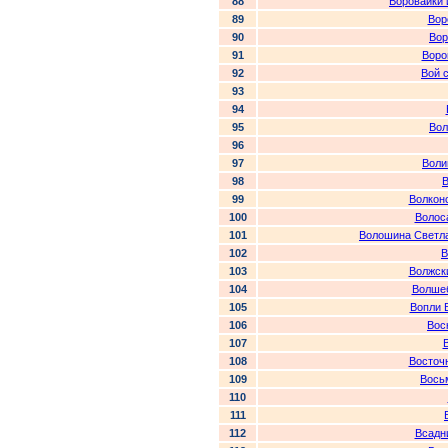
88
Воровайки
89
Вор
90
Вор
91
Воро
92
Вой 
93
94
95
Вол
96
97
Воли
98
В
99
Волкон
100
Волос
101
Волошина Светл
102
В
103
Волжск
104
Волшеб
105
Вопли 
106
Вос
107
108
Восточ
109
Вось
110
111
112
Всадн