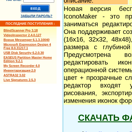
описание:
Новая версия бесп
IconoMaker - это пр
ЗАБЫЛИ ПАРОЛЬ?
заниматься редактир
ПОСЛЕДНИЕ ПОСТУПЛЕНИЯ :
Она поддерживает соз
BlindScanner Pro 3.18
VideoInspector 2.4.0.127
(16x16, 32x32, 48x48
Bopup Messenger 6.1.3.10040
Microsoft Expression Design 4
размера с глубиной
Free 8.0.31217.1
USB Disk Security 6.2.0.30
Предусмотрена в
EASEUS Partition Master Home
редактировать ико
Edition 9.2.1
My Screen Recorder 4.0
операционной систем
Инвентаризация 2.0
ASTRA32 3.02
цвет + прозрачные сл
Live Signatures 2.5.3
редактор входят 
рисования, экспорти
изменения иконок форма
СКАЧАТЬ Ф