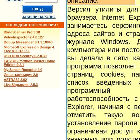
описание:
Версия утилиты для
браузера Internet Ex
ЗАБЫЛИ ПАРОЛЬ?
занимаетесь серфин
ПОСЛЕДНИЕ ПОСТУПЛЕНИЯ :
адреса сайтов и стр
BlindScanner Pro 3.18
VideoInspector 2.4.0.127
журнале Windows. Д
Bopup Messenger 6.1.3.10040
Microsoft Expression Design 4
компьютера или посто
Free 8.0.31217.1
USB Disk Security 6.2.0.30
вы делали в сети, к
EASEUS Partition Master Home
программа позволяет
Edition 9.2.1
My Screen Recorder 4.0
страниц, cookies, па
Инвентаризация 2.0
ASTRA32 3.02
список введенных 
Live Signatures 2.5.3
программный п
работоспособность с 
Explorer, начиная с 
отметить такую во
установление пароля 
ограничивая доступ к
знакомых или родств