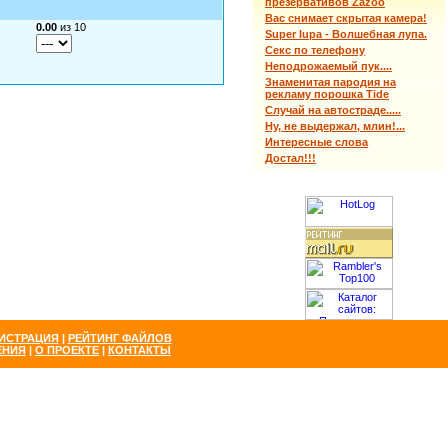
презервативов Zazoo
Вас снимает скрытая камера!
0.00
из 10
Super lupa - Волшебная лупа.
Секс по телефону
Неподрожаемый пук....
Знаменитая пародия на
рекламу порошка Tide
Случай на автостраде.....
Ну, не выдержал, млин!...
Интересные слова
Достал!!!
ИСТРАЦИЯ
|
РЕЙТИНГ ФАЙЛОВ
ЕНИЯ
|
О ПРОЕКТЕ
|
КОНТАКТЫ