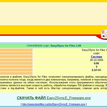
СКАЧИВАЕМ софт:
Easy2Sync for Files 1.09
Easy2Sync for Files 
софт
Система
28-10-2005
0.00
3
2.14
Мб
алогов и файлов. Easy2Sync for Files позволяет синхронизировать файлы, находящи
илита полезна тогда, когда имеются два компьютера, например, notebook и персонал
хранимых данных на обеих системах. Использование этого программного обеспечен
тилиты является высокая скорость работы, обработка порядка 700 файлов в секунду.
истики и log-файлов. Также в ней есть Мастер синхронизации, главная цель кото
СКАЧАТЬ ФАЙЛ
Easy2SyncE_Freeware.exe
[
http://www.bestfiles.ru/d/s/Easy2SyncE_Freeware.exe
]