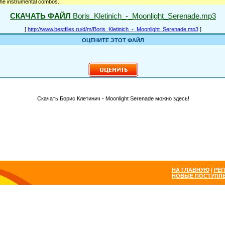
 the instrumental combos.
СКАЧАТЬ ФАЙЛ
Boris_Kletinich_-_Moonlight_Serenade.mp3
[
http://www.bestfiles.ru/d/m/Boris_Kletinich_-_Moonlight_Serenade.mp3
]
ОЦЕНИТЕ ЭТОТ ФАЙЛ
Скачать Борис Клетинич - Moonlight Serenade можно здесь!
НА ГЛАВНУЮ
|
РЕГ
НОВЫЕ ПОСТУПЛ