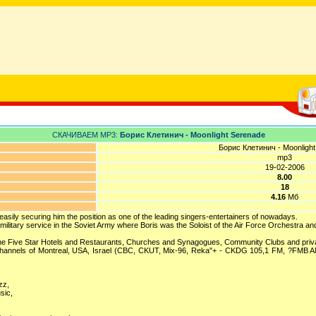
СКАЧИВАЕМ MP3:
Борис Клетинич - Moonlight Serenade
Борис Клетинич - Moonligh
mp3
19-02-2006
8.00
18
4.16
Мб
 easily securing him the position as one of the leading singers-entertainers of nowadays.
 military service in the Soviet Army where Boris was the Soloist of the Air Force Orchestra an
 the Five Star Hotels and Restaurants, Churches and Synagogues, Community Clubs and priv
-channels of Montreal, USA, Israel (CBC, CKUT, Mix-96, Reka"+ - CKDG 105,1 FM, ?FMB A
zz,
sic,