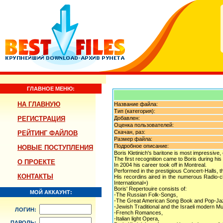
ГЛАВНОЕ МЕНЮ:
НА ГЛАВНУЮ
Название файла:
Тип (категория):
РЕГИСТРАЦИЯ
Добавлен:
Оценка пользователей:
Скачан, раз:
РЕЙТИНГ ФАЙЛОВ
Размер файла:
Подробное описание:
НОВЫЕ ПОСТУПЛЕНИЯ
Boris Kletinich's baritone is most impressive,
The first recognition came to Boris during his
О ПРОЕКТЕ
In 2004 his career took off in Montreal.
Performed in the prestigious Concert-Halls,
КОНТАКТЫ
His recordins aired in the numerous Radio
International+)
Boris' Repertouire consists of:
МОЙ АККАУНТ:
-The Russian Folk-Songs,
-The Great American Song Book and Pop-Ja
-Jewish Traditional and the Israeli modern Mu
ЛОГИН:
-French Romances,
-Italian light Opera,
ПАРОЛЬ: