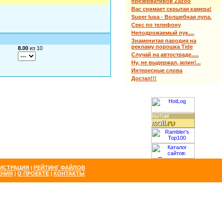
презервативов Zazoo
Вас снимает скрытая камера!
Super lupa - Волшебная лупа.
Секс по телефону
Неподрожаемый пук....
Знаменитая пародия на
рекламу порошка Tide
8.00
из 10
Случай на автостраде.....
Ну, не выдержал, млин!...
Интересные слова
Достал!!!
ИСТРАЦИЯ
|
РЕЙТИНГ ФАЙЛОВ
ЕНИЯ
|
О ПРОЕКТЕ
|
КОНТАКТЫ