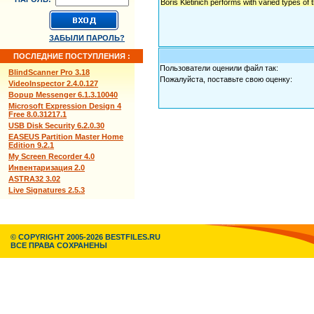
Boris Kletinich performs with varied types of
ЗАБЫЛИ ПАРОЛЬ?
ПОСЛЕДНИЕ ПОСТУПЛЕНИЯ :
Пользователи оценили файл так:
BlindScanner Pro 3.18
Пожалуйста, поставьте свою оценку:
VideoInspector 2.4.0.127
Bopup Messenger 6.1.3.10040
Microsoft Expression Design 4
Free 8.0.31217.1
USB Disk Security 6.2.0.30
EASEUS Partition Master Home
Edition 9.2.1
My Screen Recorder 4.0
Инвентаризация 2.0
ASTRA32 3.02
Live Signatures 2.5.3
© COPYRIGHT 2005-2026 BESTFILES.RU
ВСЕ ПРАВА СОХРАНЕНЫ