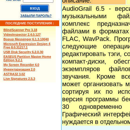
описание:
AudioGrail 6.5 - ве
музыкальными фай
ЗАБЫЛИ ПАРОЛЬ?
комплекс предназн
ПОСЛЕДНИЕ ПОСТУПЛЕНИЯ :
файлами в форматах
BlindScanner Pro 3.18
VideoInspector 2.4.0.127
FLAC, WavPack. Прог
Bopup Messenger 6.1.3.10040
Microsoft Expression Design 4
следующие операци
Free 8.0.31217.1
USB Disk Security 6.2.0.30
редактировать тэги, 
EASEUS Partition Master Home
компакт-диски, обе
Edition 9.2.1
My Screen Recorder 4.0
экземпляров файло
Инвентаризация 2.0
ASTRA32 3.02
звучания. Кроме все
Live Signatures 2.5.3
может организовать м
сортируя их по исп
версия программы бес
30 одновременно 
Графический интерфей
нуждается в отдельном