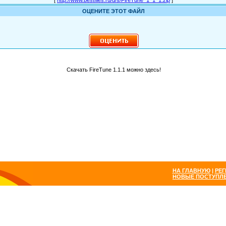
[
http://www.bestfiles.ru/d/s/FireTune_1_1_1.zip
]
ОЦЕНИТЕ ЭТОТ ФАЙЛ
Скачать FireTune 1.1.1 можно здесь!
НА ГЛАВНУЮ
|
РЕГ
НОВЫЕ ПОСТУПЛ