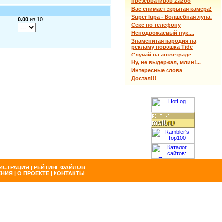
презервативов Zazoo
Вас снимает скрытая камера!
Super lupa - Волшебная лупа.
0.00
из 10
Секс по телефону
Неподрожаемый пук....
Знаменитая пародия на
рекламу порошка Tide
Случай на автостраде.....
Ну, не выдержал, млин!...
Интересные слова
Достал!!!
ИСТРАЦИЯ
|
РЕЙТИНГ ФАЙЛОВ
ЕНИЯ
|
О ПРОЕКТЕ
|
КОНТАКТЫ