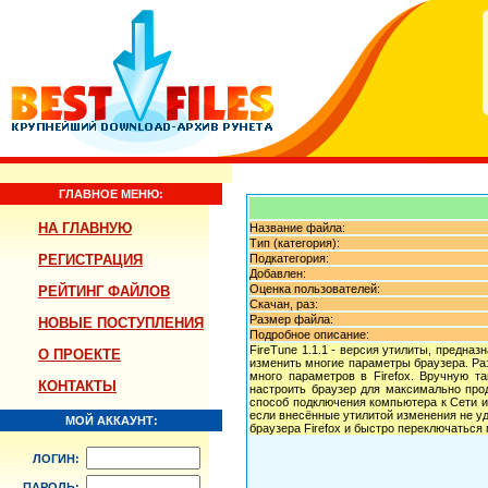
ГЛАВНОЕ МЕНЮ:
НА ГЛАВНУЮ
Название файла:
Тип (категория):
РЕГИСТРАЦИЯ
Подкатегория:
Добавлен:
Оценка пользователей:
РЕЙТИНГ ФАЙЛОВ
Скачан, раз:
Размер файла:
НОВЫЕ ПОСТУПЛЕНИЯ
Подробное описание:
FireTune 1.1.1 - версия утилиты, предна
О ПРОЕКТЕ
изменить многие параметры браузера. Раз
много параметров в Firefox. Вручную т
КОНТАКТЫ
настроить браузер для максимально про
способ подключения компьютера к Сети и
если внесённые утилитой изменения не у
МОЙ АККАУНТ:
браузера Firefox и быстро переключаться
ЛОГИН:
ПАРОЛЬ: