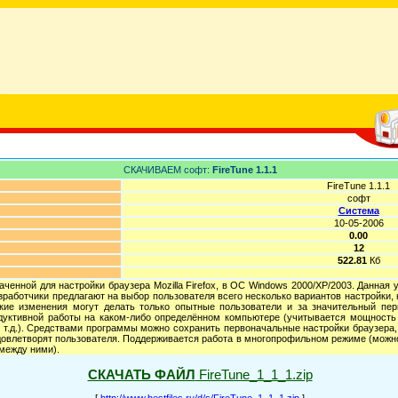
СКАЧИВАЕМ софт:
FireTune 1.1.1
FireTune 1.1.1
софт
Система
10-05-2006
0.00
12
522.81
Кб
значенной для настройки браузера Mozilla Firefox, в ОС Windows 2000/XP/2003. Данна
работчики предлагают на выбор пользователя всего несколько вариантов настройки, 
акие изменения могут делать только опытные пользователи и за значительный пер
дуктивной работы на каком-либо определённом компьютере (учитывается мощность 
 т.д.). Средствами программы можно сохранить первоначальные настройки браузера, 
довлетворят пользователя. Поддерживается работа в многопрофильном режиме (можно
 между ними).
СКАЧАТЬ ФАЙЛ
FireTune_1_1_1.zip