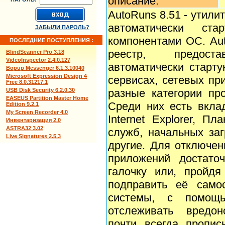
описание:
AutoRuns 8.51 - утили
автоматически ст
ЗАБЫЛИ ПАРОЛЬ?
компонентами ОС. Au
ПОСЛЕДНИЕ ПОСТУПЛЕНИЯ :
реестр, предос
BlindScanner Pro 3.18
VideoInspector 2.4.0.127
автоматически старт
Bopup Messenger 6.1.3.10040
Microsoft Expression Design 4
сервисах, сетевых пр
Free 8.0.31217.1
USB Disk Security 6.2.0.30
разные категории пр
EASEUS Partition Master Home
Среди них есть вкла
Edition 9.2.1
My Screen Recorder 4.0
Internet Explorer, П
Инвентаризация 2.0
ASTRA32 3.02
служб, начальных за
Live Signatures 2.5.3
другие. Для отключе
приложений достато
галочку или, пройдя
подправить её самос
системы, с помощ
отслеживать вредо
почти всегда пропи