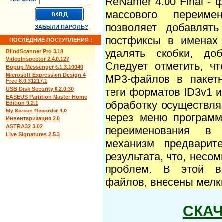
ReNamer 4.00 Final -
массового переиме
позволяет добавлят
ЗАБЫЛИ ПАРОЛЬ?
постфиксы в именах 
ПОСЛЕДНИЕ ПОСТУПЛЕНИЯ :
удалять скобки, до
BlindScanner Pro 3.18
VideoInspector 2.4.0.127
Следует отметить, чт
Bopup Messenger 6.1.3.10040
Microsoft Expression Design 4
MP3-файлов в пакет
Free 8.0.31217.1
USB Disk Security 6.2.0.30
теги форматов ID3v1 
EASEUS Partition Master Home
обработку осуществля
Edition 9.2.1
My Screen Recorder 4.0
через меню программ
Инвентаризация 2.0
ASTRA32 3.02
переименования в 
Live Signatures 2.5.3
механизм предварите
результата, что, несо
проблем. В этой в
файлов, внесены мелк
СКА