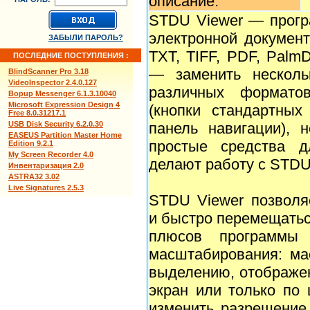
описание:
STDU Viewer — прогр
электронной докумен
ЗАБЫЛИ ПАРОЛЬ?
TXT, TIFF, PDF, Palm
ПОСЛЕДНИЕ ПОСТУПЛЕНИЯ :
— заменить несколь
BlindScanner Pro 3.18
VideoInspector 2.4.0.127
различных формато
Bopup Messenger 6.1.3.10040
Microsoft Expression Design 4
(кнопки стандартны
Free 8.0.31217.1
USB Disk Security 6.2.0.30
панель навигации), 
EASEUS Partition Master Home
простые средства д
Edition 9.2.1
My Screen Recorder 4.0
делают работу с STDU 
Инвентаризация 2.0
ASTRA32 3.02
Live Signatures 2.5.3
STDU Viewer позволя
и быстро перемещатьс
плюсов программы
масштабирования: ма
выделению, отображе
экран или только по
изменить разрешение