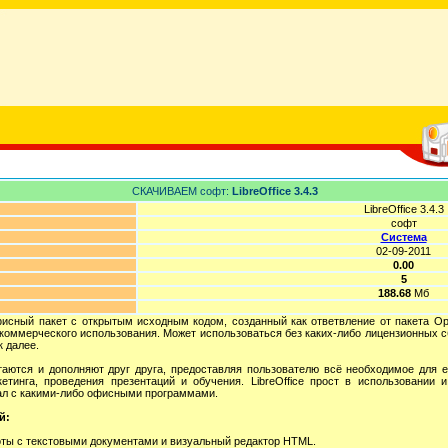
СКАЧИВАЕМ софт:
LibreOffice 3.4.3
LibreOffice 3.4.3
софт
Система
02-09-2011
0.00
5
188.68
Мб
исный пакет с открытым исходным кодом, созданный как ответвление от пакета OpenO
и коммерческого использования. Может использоваться без каких-либо лицензионных 
к далее.
етаются и дополняют друг друга, предоставляя пользователю всё необходимое для 
етинга, проведения презентаций и обучения. LibreOffice прост в использовании 
тал с какими-либо офисными программами.
й:
боты с текстовыми документами и визуальный редактор HTML.