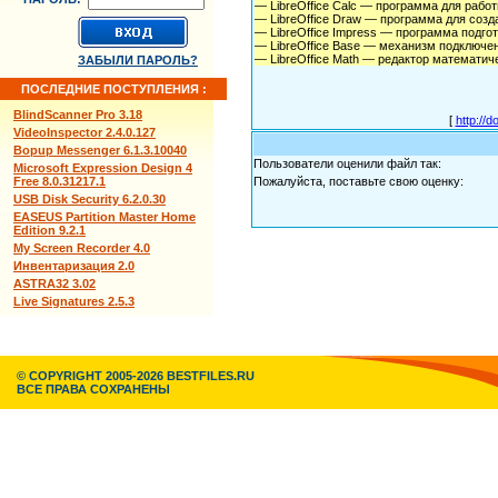
— LibreOffice Calc — программа для рабо
— LibreOffice Draw — программа для созд
— LibreOffice Impress — программа подгот
— LibreOffice Base — механизм подключ
— LibreOffice Math — редактор математич
ЗАБЫЛИ ПАРОЛЬ?
ПОСЛЕДНИЕ ПОСТУПЛЕНИЯ :
BlindScanner Pro 3.18
[
http://
VideoInspector 2.4.0.127
Bopup Messenger 6.1.3.10040
Пользователи оценили файл так:
Microsoft Expression Design 4
Free 8.0.31217.1
Пожалуйста, поставьте свою оценку:
USB Disk Security 6.2.0.30
EASEUS Partition Master Home
Edition 9.2.1
My Screen Recorder 4.0
Инвентаризация 2.0
ASTRA32 3.02
Live Signatures 2.5.3
© COPYRIGHT 2005-2026 BESTFILES.RU
ВСЕ ПРАВА СОХРАНЕНЫ