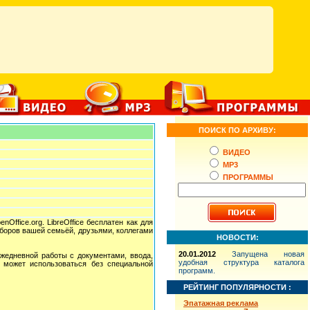
ПОИСК ПО АРХИВУ:
ВИДЕО
MP3
ПРОГРАММЫ
ffice.org. LibreOffice бесплатен как для
сборов вашей семьёй, друзьями, коллегами
НОВОСТИ:
20.01.2012
Запущена новая
ежедневной работы с документами, ввода,
удобная структура каталога
и может использоваться без специальной
программ.
РЕЙТИНГ ПОПУЛЯРНОСТИ :
Эпатажная реклама