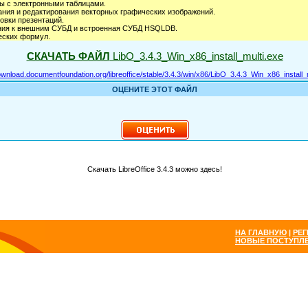
ты с электронными таблицами.
ания и редактирования векторных графических изображений.
овки презентаций.
ения к внешним СУБД и встроенная СУБД HSQLDB.
еских формул.
СКАЧАТЬ ФАЙЛ
LibO_3.4.3_Win_x86_install_multi.exe
download.documentfoundation.org/libreoffice/stable/3.4.3/win/x86/LibO_3.4.3_Win_x86_install_
ОЦЕНИТЕ ЭТОТ ФАЙЛ
Скачать LibreOffice 3.4.3 можно здесь!
НА ГЛАВНУЮ
|
РЕГ
НОВЫЕ ПОСТУПЛ