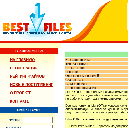
ГЛАВНОЕ МЕНЮ:
НА ГЛАВНУЮ
Название файла:
Тип (категория):
РЕГИСТРАЦИЯ
Подкатегория:
Добавлен:
Оценка пользователей:
РЕЙТИНГ ФАЙЛОВ
Скачан, раз:
Размер файла:
НОВЫЕ ПОСТУПЛЕНИЯ
Подробное описание:
LibreOffice — свободный независимый оф
О ПРОЕКТЕ
частного, так и для образовательного ил
по работе, студентами, сотрудниками и та
КОНТАКТЫ
Все компоненты LibreOffice хорошо соч
систематизации и анализа данных, марк
МОЙ АККАУНТ:
подготовки всеми, кто уже однажды рабо
LibreOffice состоит из следующих часте
ЛОГИН:
— LibreOffice Writer — программа для ра
ПАРОЛЬ: