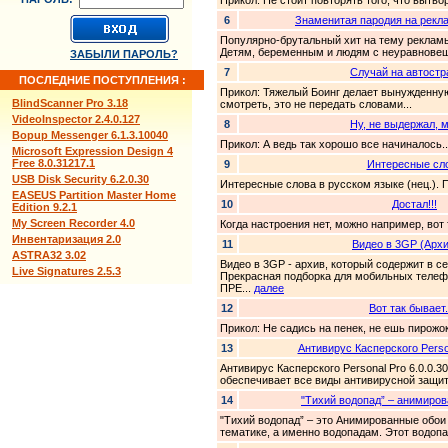
Прикол: Не стоит повторять того, что вытво
6
Знаменитая пародия на рекл
Популярно-брутальный хит на тему рекламы
Детям, беременным и людям с неуравновеш
ЗАБЫЛИ ПАРОЛЬ?
7
Случай на автостра
ПОСЛЕДНИЕ ПОСТУПЛЕНИЯ :
Прикол: Тяжелый Боинг делает вынужденную
BlindScanner Pro 3.18
смотреть, это не передать словами...
VideoInspector 2.4.0.127
8
Ну, не выдержал, м
Bopup Messenger 6.1.3.10040
Прикол: А ведь так хорошо все начиналось..
Microsoft Expression Design 4
Free 8.0.31217.1
9
Интересные сл
USB Disk Security 6.2.0.30
Интересные слова в русском языке (нец.). 
EASEUS Partition Master Home
10
Достал!!!
Edition 9.2.1
My Screen Recorder 4.0
Когда настроения нет, можно например, вот
Инвентаризация 2.0
11
Видео в 3GP (Архи
ASTRA32 3.02
Видео в 3GP - архив, который содержит в с
Live Signatures 2.5.3
Прекрасная подборка для мобильных телеф
ПРЕ...
далее
12
Вот так бывает..
Прикол: Не садись на пенек, не ешь пирожок
13
Антивирус Касперского Person
Антивирус Касперского Personal Pro 6.0.0.
обеспечивает все виды антивирусной защит
14
"Тихий водопад” – анимиров
"Тихий водопад” – это Анимированные обои 
тематике, а именно водопадам. Этот водопа