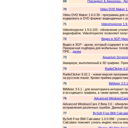
69
Президент & Амазонка - Де
70
Video DVD Maker 1.
Video DVD Maker 1.6.0.39 - программа для
кодировать в DVD формат видеоданные с ра
71
VideoInspector 1.9
VideoInspector 1.9.0.103 - обновление ути
видеофайле. VideoInspector позволяет получ
72
Видео в 3GP (Архи
Видео в 3GP - архив, который содержит в с
Прекрасная подборка для мобильных телеф
ПРЕ...
далее
73
Aquarium Screen
Аквариум, выполненный в 3D графике. Пре
74
RadioClicker 6.0
RadioClicker 6.02.1 - новая версия програ
на русском языке. Кроме приёма радиостанци
75
BitMeter 3.5.1
BitMeter 3.5.1 - для мониторинга интернет
и исходящего трафика, а также время, пров
76
Advanced WindowsCare 
Advanced WindowsCare 2 Beta 3.0 - обновл
исправления различных ошибок. Данный про
77
BySoft Free BMI Calculat
BySoft Free BMI Calculator 1.0.0.096 - утил
Calculator поможет узнать индекс массы ваш