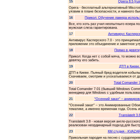
15
Opera 8.5 [rus
Opera - бесплатный альтернативный Miscros
уязвим в плане безопасности, и намного бы
16
Прикол: Обучение ламера исполь
Все, кто хоть раз учил неопытныго юзера 
мужская слеза гарантирована.
17
Антивирус Касперск
Антивирус Касперского 7.0 - это принципиа
приложении это объединение и заметное ул
18
Прямо в девятку.
Прикол: Когда нет с собой мяча, то можно 
девятку его забить.
19
ДТП в Киеве.
ДТП в Киеве. Пьяный бред водителя кобыл
Скачиваем, смотрим и ухохатываемся от дан
20
Total Comander 
Total Comander 7.01 (бывший Windows Com
менеджер для Windows с удобным пользова
21
"Осенний закат” – анимиров
"Осенний закат” – это Анимированные Обои
тематике, а именно временам года. Осень и 
22
TranslateIt 3.
TranslateIt 3.8 - новая версия англо-русско
реализован неординарный подход для быстр
23
КМ студия - KVAZA
Прикольная пародия на песню с сурдоперев