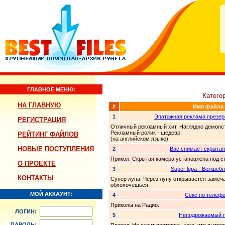
ГЛАВНОЕ МЕНЮ:
Катего
НА ГЛАВНУЮ
#
Имя файла
1
Эпатажная реклама презер
РЕГИСТРАЦИЯ
Отличный рекламный хит. Наглядно демонст
Рекламный ролик - шедевр!
РЕЙТИНГ ФАЙЛОВ
(на английском языке)
НОВЫЕ ПОСТУПЛЕНИЯ
2
Вас снимает скрытая
Прикол: Скрытая камера установлена под с
О ПРОЕКТЕ
3
Super lupa - Волшебн
КОНТАКТЫ
Супер лупа. Через лупу открывается замеча
обхохочешься.
МОЙ АККАУНТ:
4
Секс по телеф
Приколы на Радио.
ЛОГИН:
5
Неподрожаемый пу
ПАРОЛЬ: