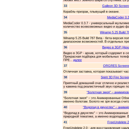
любых мест земного шара со спутника. Её р
33
Galleon 3D Screen
Корабль-призрак, плывущий в океане.
34
MediaCoder 0.3
MediaCoder 0.3.7 - универсальный мультим
количество всевозможных видео и аудио фа
35
Winamp 5.25 Build 7
Winamp 5.25 Build 787 Beta - бета-версия
диапазоном возможностей. В отдельных пре
36
Видео в 3GP (Архи
Видео в 3GP - архив, который содержит в с
Прекрасная подборка для мобильных телеф
ПРЕ...
далее
37
ORGRES Screens
Отличная заставка, которая показывает час
38
Spirit 3D Fire Scre
Приятный домашний очаг отлично и реалист
у камина под реалистичный звук горящих п
39
“Болотная змея” – анимиров
“Болотная змея” – это Анимированные Обои
именно болотам. Болото не зря всегда счит
40
“Водопад в джунглях” – анимир
“Водопад в джунглях” – это Анимированные 
природной тематике, а именно водопадам. В
41
FreeUndelete 2
FreeUndelete 2.0 - для восстановления уда