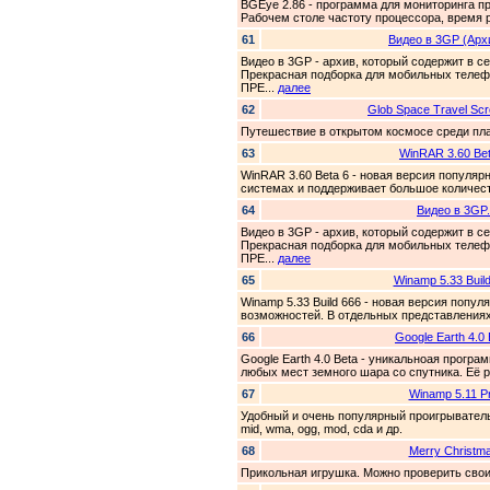
BGEye 2.86 - программа для мониторинга п
Рабочем столе частоту процессора, время 
61
Видео в 3GP (Архи
Видео в 3GP - архив, который содержит в с
Прекрасная подборка для мобильных телеф
ПРЕ...
далее
62
Glob Space Travel Sc
Путешествие в открытом космосе среди пл
63
WinRAR 3.60 Bet
WinRAR 3.60 Beta 6 - новая версия популя
системах и поддерживает большое количест
64
Видео в 3GP.
Видео в 3GP - архив, который содержит в с
Прекрасная подборка для мобильных телеф
ПРЕ...
далее
65
Winamp 5.33 Buil
Winamp 5.33 Build 666 - новая версия поп
возможностей. В отдельных представлениях
66
Google Earth 4.0 
Google Earth 4.0 Beta - уникальноая прог
любых мест земного шара со спутника. Её 
67
Winamp 5.11 P
Удобный и очень популярный проигрыватель 
mid, wma, ogg, mod, cda и др.
68
Merry Christm
Прикольная игрушка. Можно проверить свои