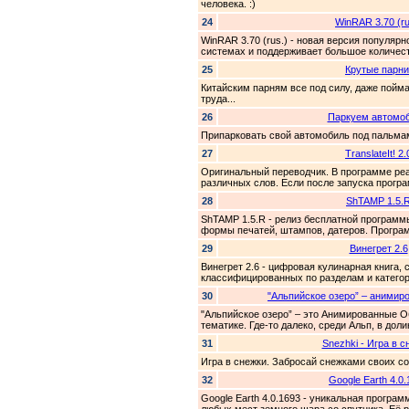
человека. :)
24
WinRAR 3.70 (ru
WinRAR 3.70 (rus.) - новая версия популяр
системах и поддерживает большое количест
25
Крутые парни
Китайским парням все под силу, даже пойма
труда...
26
Паркуем автомоб
Припарковать свой автомобиль под пальма
27
TranslateIt! 2.
Оригинальный переводчик. В программе ре
различных слов. Если после запуска програм
28
ShTAMP 1.5.
ShTAMP 1.5.R - релиз бесплатной программ
формы печатей, штампов, датеров. Програм
29
Винегрет 2.6
Винегрет 2.6 - цифровая кулинарная книга,
классифицированных по разделам и категор
30
"Альпийское озеро” – анимиро
"Альпийское озеро” – это Анимированные О
тематике. Где-то далеко, среди Альп, в долин
31
Snezhki - Игра в с
Игра в снежки. Забросай снежками своих со
32
Google Earth 4.0
Google Earth 4.0.1693 - уникальная прогр