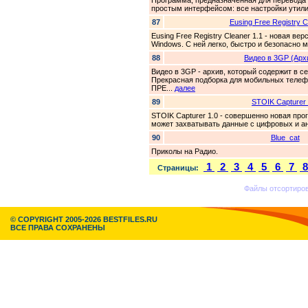
Программа, предназначенная для перевода в
простым интерфейсом: все настройки утил
87
Eusing Free Registry C
Eusing Free Registry Cleaner 1.1 - новая в
Windows. С ней легко, быстро и безопасно м
88
Видео в 3GP (Архи
Видео в 3GP - архив, который содержит в с
Прекрасная подборка для мобильных телеф
ПРЕ...
далее
89
STOIK Capturer 
STOIK Capturer 1.0 - совершенно новая про
может захватывать данные с цифровых и ан
90
Blue_cat
Приколы на Радио.
1
2
3
4
5
6
7
Страницы:
Файлы отсортиро
© COPYRIGHT 2005-2026 BESTFILES.RU
ВСЕ ПРАВА СОХРАНЕНЫ