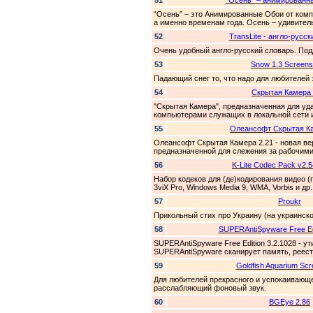
51
“Осень” – анимированна
“Осень” – это Анимированные Обои от комп
а именно временам года. Осень – удивитель
52
TransLite - англо-русс
Очень удобный англо-русский словарь. По
53
Snow 1.3 Screens
Падающий снег то, что надо для любителей
54
Скрытая Камера 
"Скрытая Камера", предназначенная для уд
компьютерами служащих в локальной сети и
55
Олеансофт Скрытая Ка
Олеансофт Скрытая Камера 2.21 - новая в
предназначенной для слежения за рабочими
56
K-Lite Codec Pack v2.5
Набор кодеков для (де)кодирования видео (п
3viX Pro, Windows Media 9, WMA, Vorbis и др.
57
Proukr
Прикольный стих про Украину (на украинско
58
SUPERAntiSpyware Free Edi
SUPERAntiSpyware Free Edition 3.2.1028 - 
SUPERAntiSpyware сканирует память, реест
59
Goldfish Aquarium Sc
Для любителей прекрасного и успокаивающе
расслабляющий фоновый звук.
60
BGEye 2.86