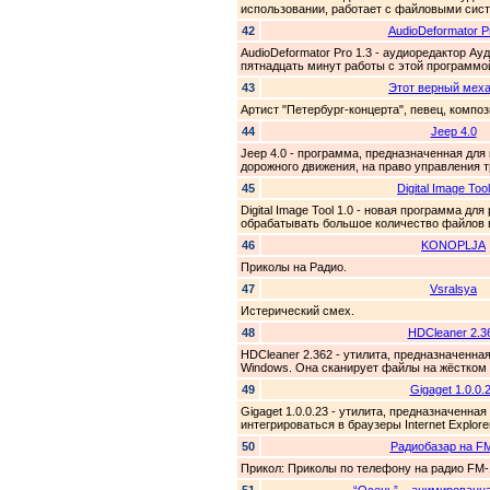
использовании, работает с файловыми сист
42
AudioDeformator P
AudioDeformator Pro 1.3 - аудиоредактор А
пятнадцать минут работы с этой программой
43
Этот верный мех
Артист "Петербург-концерта", певец, компо
44
Jeep 4.0
Jeep 4.0 - программа, предназначенная для
дорожного движения, на право управления 
45
Digital Image Tool
Digital Image Tool 1.0 - новая программа 
обрабатывать большое количество файлов в
46
KONOPLJA
Приколы на Радио.
47
Vsralsya
Истерический смех.
48
HDCleaner 2.3
HDCleaner 2.362 - утилита, предназначенна
Windows. Она сканирует файлы на жёстком 
49
Gigaget 1.0.0.
Gigaget 1.0.0.23 - утилита, предназначенна
интегрироваться в браузеры Internet Explorer 
50
Радиобазар на F
Прикол: Приколы по телефону на радио FM-