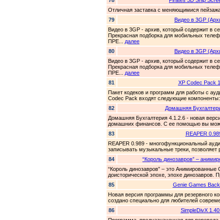
78
Pirates 3D Ship Scr
Отличная заставка с меняющимися пейзаж
79
Видео в 3GP (Архи
Видео в 3GP - архив, который содержит в с
Прекрасная подборка для мобильных телеф
ПРЕ...
далее
80
Видео в 3GP (Архи
Видео в 3GP - архив, который содержит в с
Прекрасная подборка для мобильных телеф
ПРЕ...
далее
81
XP Codec Pack 1
Пакет кодеков и программ для работы с ауд
Codec Pack входят следующие компоненты: A
82
Домашняя Бухгалтери
Домашняя Бухгалтерия 4.1.2.6 - новая вер
домашних финансов. С ее помощью вы может
83
REAPER 0.98
REAPER 0.989 - многофункциональный аудио
записывать музыкальные треки, позволяет 
84
“Король динозавров” – анимир
“Король динозавров” – это Анимированные 
доисторической эпохе, эпохе динозавров. Пр
85
Genie Games Back
Новая версия программы для резервного к
создано специально для любителей совреме
86
SimpleDivX 1.40