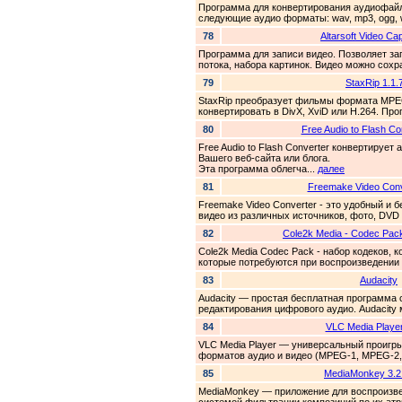
Программа для конвертирования аудиофайл
следующие аудио форматы: wav, mp3, ogg, 
78
Altarsoft Video Ca
Программа для записи видео. Позволяет за
потока, набора картинок. Видео можно сохр
79
StaxRip 1.1.
StaxRip преобразует фильмы формата MPE
конвертировать в DivX, XviD или H.264. Пр
80
Free Audio to Flash Co
Free Audio to Flash Converter конвертиру
Вашего веб-сайта или блога.
Эта программа облегча...
далее
81
Freemake Video Conv
Freemake Video Converter - это удобный и
видео из различных источников, фото, DVD и
82
Cole2k Media - Codec Pac
Cole2k Media Codec Pack - набор кодеков,
которые потребуются при воспроизведении 
83
Audacity
Audacity — простая бесплатная программа
редактирования цифрового аудио. Audacity 
84
VLC Media Player
VLC Media Player — универсальный проигр
форматов аудио и видео (MPEG-1, MPEG-2, 
85
MediaMonkey 3.2
MediaMonkey — приложение для воспроизве