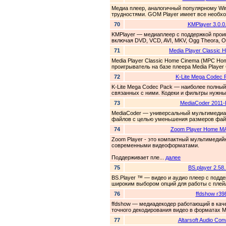
Медиа плеер, аналогичный популярному Win
трудностями. GOM Player имеет все необхо
70
KMPlayer 3.0.0
KMPlayer — медиаплеер с поддержкой прои
включая DVD, VCD, AVI, MKV, Ogg Theora, O
71
Media Player Classic
Media Player Classic Home Cinema (MPC 
проигрыватель на базе плеера Media Player 
72
K-Lite Mega Codec 
K-Lite Mega Codec Pack — наиболее полный
связанных с ними. Кодеки и фильтры нужны 
73
MediaCoder 2011-
MediaCoder — универсальный мультимедиа 
файлов с целью уменьшения размеров файл
74
Zoom Player Home M
Zoom Player - это компактный мультимедий
современными видеоформатами.
Поддерживает пле...
далее
75
BS.player 2.58
BS.Player ™ — видео и аудио плеер с подде
широким выбором опций для работы с плейл
76
ffdshow r39
ffdshow — медиадекодер работающий в каче
точного декодирования видео в форматах M
77
Altarsoft Audio Con