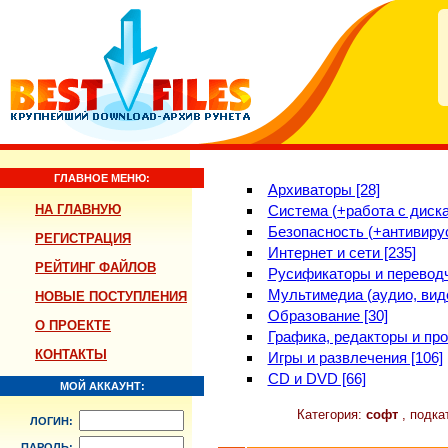
ГЛАВНОЕ МЕНЮ:
Архиваторы [28]
НА ГЛАВНУЮ
Система (+работа с диска
Безопасность (+антивирус
РЕГИСТРАЦИЯ
Интернет и сети [235]
РЕЙТИНГ ФАЙЛОВ
Русификаторы и переводч
Мультимедиа (аудио, виде
НОВЫЕ ПОСТУПЛЕНИЯ
Образование [30]
О ПРОЕКТЕ
Графика, редакторы и про
КОНТАКТЫ
Игры и развлечения [106]
CD и DVD [66]
МОЙ АККАУНТ:
Категория:
софт
, подка
ЛОГИН:
ПАРОЛЬ: