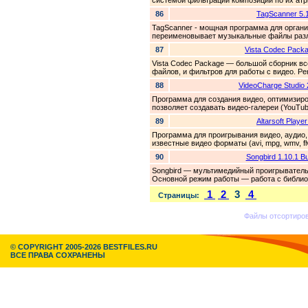
системой фильтрации композиций по их атр
86
TagScanner 5.
TagScanner - мощная программа для орган
переименовывает музыкальные файлы разл
87
Vista Codec Packa
Vista Codec Package — большой сборник вс
файлов, и фильтров для работы с видео. Р
88
VideoCharge Studio 
Программа для создания видео, оптимизиро
позволяет создавать видео-галереи (YouTub
89
Altarsoft Player
Программа для проигрывания видео, аудио,
известные видео форматы (avi, mpg, wmv, flv
90
Songbird 1.10.1 Bu
Songbird — мультимедийный проигрыватель, 
Основной режим работы — работа с библио
1
2
3
4
Страницы:
Файлы отсортир
© COPYRIGHT 2005-2026 BESTFILES.RU
ВСЕ ПРАВА СОХРАНЕНЫ