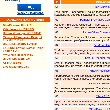
#
Имя файл
61
Free Studio 5
Free Studio — бесплатный пакет программ д
ЗАБЫЛИ ПАРОЛЬ?
поделены на восемь разделов в которых со
ПОСЛЕДНИЕ ПОСТУПЛЕНИЯ :
62
Hamster Free Video Conv
Hamster Free Video Converter — программа
BlindScanner Pro 3.18
ее помощью можно преобразовывать одни ф
VideoInspector 2.4.0.127
63
Pazera Video Converte
Bopup Messenger 6.1.3.10040
Microsoft Expression Design 4
Pazera Video Converters Suite — это отли
Free 8.0.31217.1
пользователю преобразовывать между собой
USB Disk Security 6.2.0.30
64
VKMusic 4.2
EASEUS Partition Master Home
VKMusic — программа для поиска и скачива
Edition 9.2.1
ВКонтакте, RuTube, YouTube, Vimeo и многи
My Screen Recorder 4.0
65
Satsuki Decoder Pac
Инвентаризация 2.0
ASTRA32 3.02
Satsuki Decoder Pack – содержит большое 
прослушивания аудио, а также утилит, котор
Live Signatures 2.5.3
66
MEDIA Revolution
Программа с огромным диапазоном функци
единственный медиаплеер, в котором вы де
67
Balabolka Portable 
Портативная версия программы "Балаболка"
Для воспроизведения звуков человеческого 
68
Mixxx 1.10.
Простая в использовании программа для м
будет полезна как начинающим, так и проф
69
GOM Player 2.1.