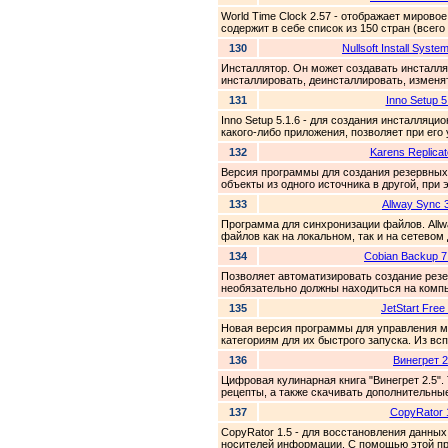
World Time Clock 2.57 - отображает мирово
содержит в себе список из 150 стран (всего
130
Nullsoft Install Syste
Инсталлятор. Он может создавать инсталл
инсталлировать, деинсталлировать, изменят
131
Inno Setup 5
Inno Setup 5.1.6 - для создания инсталляц
какого-либо приложения, позволяет при его 
132
Karens Replicat
Версия программы для создания резервных 
объекты из одного источника в другой, при э
133
Allway Sync 3
Программа для синхронизации файлов. Allw
файлов как на локальном, так и на сетевом 
134
Cobian Backup 7
Позволяет автоматизировать создание рез
необязательно должны находиться на компь
135
JetStart Free
Новая версия программы для управления м
категориям для их быстрого запуска. Из в
136
Винегрет 2
Цифровая кулинарная книга "Винегрет 2.5"
рецепты, а также скачивать дополнительны
137
CopyRator 
CopyRator 1.5 - для восстановления данных
носителей информации. С помощью этой п