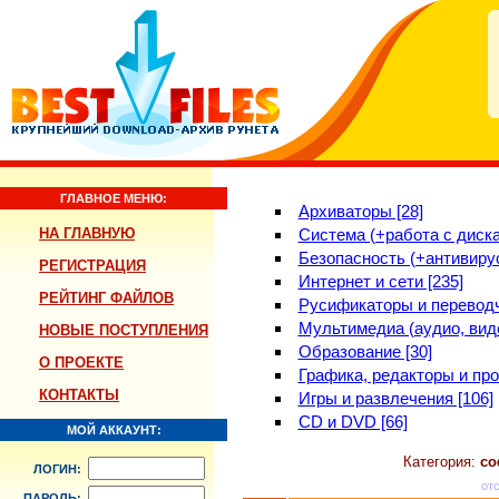
ГЛАВНОЕ МЕНЮ:
Архиваторы [28]
НА ГЛАВНУЮ
Система (+работа с диска
Безопасность (+антивирус
РЕГИСТРАЦИЯ
Интернет и сети [235]
РЕЙТИНГ ФАЙЛОВ
Русификаторы и переводч
Мультимедиа (аудио, виде
НОВЫЕ ПОСТУПЛЕНИЯ
Образование [30]
О ПРОЕКТЕ
Графика, редакторы и про
КОНТАКТЫ
Игры и развлечения [106]
CD и DVD [66]
МОЙ АККАУНТ:
Категория:
со
ЛОГИН:
от
ПАРОЛЬ: