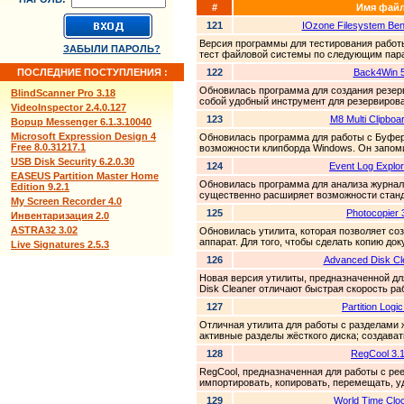
#
Имя фай
121
IOzone Filesystem Be
Версия программы для тестирования работ
ЗАБЫЛИ ПАРОЛЬ?
тест файловой системы по следующим парам
ПОСЛЕДНИЕ ПОСТУПЛЕНИЯ :
122
Back4Win 5
Обновилась программа для создания резерв
BlindScanner Pro 3.18
собой удобный инструмент для резервирова
VideoInspector 2.4.0.127
123
M8 Multi Clipboa
Bopup Messenger 6.1.3.10040
Microsoft Expression Design 4
Обновилась программа для работы с Буферо
Free 8.0.31217.1
возможности клипборда Windows. Он запомин
USB Disk Security 6.2.0.30
124
Event Log Explor
EASEUS Partition Master Home
Обновилась программа для анализа журнал
Edition 9.2.1
существенно расширяет возможности станд
My Screen Recorder 4.0
125
Photocopier 
Инвентаризация 2.0
ASTRA32 3.02
Обновилась утилита, которая позволяет со
аппарат. Для того, чтобы сделать копию док
Live Signatures 2.5.3
126
Advanced Disk Cl
Новая версия утилиты, предназначенной дл
Disk Cleaner отличают быстрая скорость ра
127
Partition Logic
Отличная утилита для работы с разделами же
активные разделы жёсткого диска; создавать
128
RegCool 3.
RegCool, предназначенная для работы с ре
импортировать, копировать, перемещать, у
129
World Time Clo