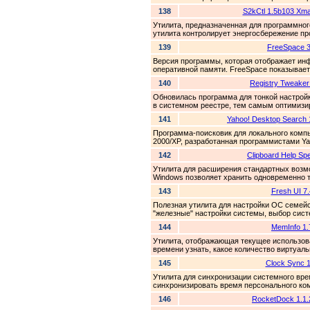
138
S2kCtl 1.5b103 Xmas
Утилита, предназначенная для программно
утилита контролирует энергосбережение пр
139
FreeSpace 3
Версия программы, которая отображает ин
оперативной памяти. FreeSpace показывает
140
Registry Tweaker
Обновилась программа для тонкой настрой
в системном реестре, тем самым оптимизир
141
Yahoo! Desktop Search 1
Программа-поисковик для локального комп
2000/XP, разработанная программистами Yah
142
Clipboard Help Spe
Утилита для расширения стандартных возм
Windows позволяет хранить одновременно т
143
Fresh UI 7
Полезная утилита для настройки ОС семейс
"железные" настройки системы, выбор сист
144
MemInfo 1.
Утилита, отображающая текущее использов
времени узнать, какое количество виртуаль
145
Clock Sync 1
Утилита для синхронизации системного вре
синхронизировать время персонального ком
146
RocketDock 1.1.