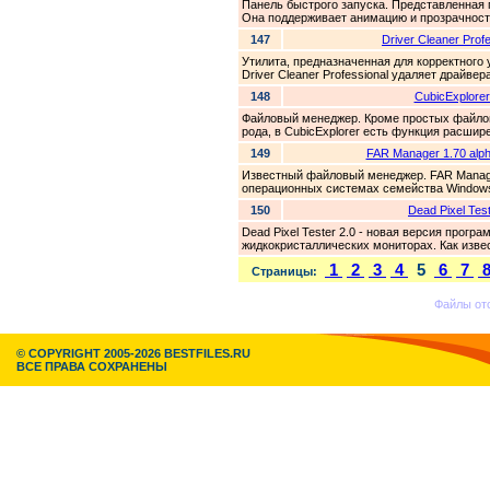
Панель быстрого запуска. Представленная
Она поддерживает анимацию и прозрачность
147
Driver Cleaner Profe
Утилита, предназначенная для корректного
Driver Cleaner Professional удаляет драйвер
148
CubicExplorer
Файловый менеджер. Кроме простых файло
рода, в CubicExplorer есть функция расшире
149
FAR Manager 1.70 alph
Известный файловый менеджер. FAR Manage
операционных системах семейства Windows.
150
Dead Pixel Test
Dead Pixel Tester 2.0 - новая версия прогр
жидкокристаллических мониторах. Как изве
1
2
3
4
5
6
7
Страницы:
Файлы от
© COPYRIGHT 2005-2026 BESTFILES.RU
ВСЕ ПРАВА СОХРАНЕНЫ