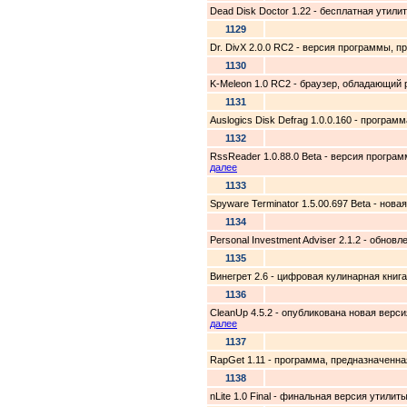
Dead Disk Doctor 1.22 - бесплатная утил
1129
Dr. DivX 2.0.0 RC2 - версия программы, 
1130
K-Meleon 1.0 RC2 - браузер, обладающий
1131
Auslogics Disk Defrag 1.0.0.160 - програ
1132
RssReader 1.0.88.0 Beta - версия прогр
далее
1133
Spyware Terminator 1.5.00.697 Beta - но
1134
Personal Investment Adviser 2.1.2 - обн
1135
Винегрет 2.6 - цифровая кулинарная книг
1136
CleanUp 4.5.2 - опубликована новая вер
далее
1137
RapGet 1.11 - программа, предназначенн
1138
nLite 1.0 Final - финальная версия утили