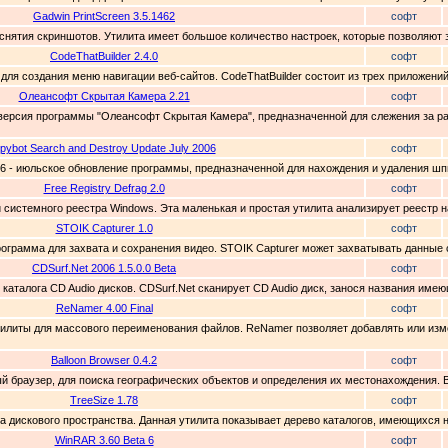
Gadwin PrintScreen 3.5.1462
софт
ля снятия скриншотов. Утилита имеет большое количество настроек, которые позволяют 
CodeThatBuilder 2.4.0
софт
 для создания меню навигации веб-сайтов. CodeThatBuilder состоит из трех приложений,
Олеансофт Скрытая Камера 2.21
софт
версия программы "Олеансофт Скрытая Камера", предназначенной для слежения за ра
pybot Search and Destroy Update July 2006
софт
006 - июльское обновление программы, предназначенной для нахождения и удаления шп
Free Registry Defrag 2.0
софт
ции системного реестра Windows. Эта маленькая и простая утилита анализирует реестр
STOIK Capturer 1.0
софт
рограмма для захвата и сохранения видео. STOIK Capturer может захватывать данные 
CDSurf.Net 2006 1.5.0.0 Beta
софт
ия каталога CD Audio дисков. CDSurf.Net сканирует CD Audio диск, занося названия име
ReNamer 4.00 Final
софт
утилиты для массового переименования файлов. ReNamer позволяет добавлять или изм
Balloon Browser 0.4.2
софт
ый браузер, для поиска географических объектов и определения их местонахождения. B
TreeSize 1.78
софт
га дискового пространства. Данная утилита показывает дерево каталогов, имеющихся н
WinRAR 3.60 Beta 6
софт