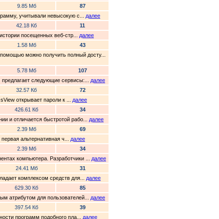
9.85 Мб
87
грамму, учитывали невысокую с...
далее
42.18 Кб
11
 истории посещенных веб-стр...
далее
1.58 Мб
43
помощью можно получить полный досту...
5.78 Мб
107
Q предлагает следующие сервисы:...
далее
32.57 Кб
72
sView открывает пароли к ...
далее
426.61 Кб
34
ии и отличается быстротой рабо...
далее
2.39 Мб
69
о первая альтернативная ч...
далее
2.39 Мб
34
ентах компьютера. Разработчики ...
далее
24.41 Мб
31
бладает комплексом средств для...
далее
629.30 Кб
85
ным атрибутом для пользователей...
далее
397.54 Кб
39
рности программ подобного пла...
далее