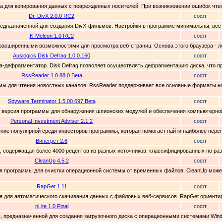
ита для копирования данных с поврежденных носителей. При возникновении ошибок чте
Dr. DivX 2.0.0 RC2
софт
предназначенной для создания DivX-фильмов. Настройки в программе минимальны, все
K-Meleon 1.0 RC2
софт
 расширенными возможностями для просмотра веб-страниц. Основа этого браузера - лё
Auslogics Disk Defrag 1.0.0.160
софт
мма-дефрагментатор. Disk Defrag позволяет осуществлять дефрагментацию диска, что п
RssReader 1.0.88.0 Beta
софт
аммы для чтения новостных каналов. RssReader поддерживает все основные форматы но
Spyware Terminator 1.5.00.697 Beta
софт
вая версия программы для обнаружения шпионских модулей и обеспечения компьютерной
Personal Investment Adviser 2.1.2
софт
овление популярной среди инвесторов программы, которая помогает найти наиболее пер
Винегрет 2.6
софт
а, содержащая более 4000 рецептов из разных источников, классифицированных по раз
CleanUp 4.5.2
софт
сия программы для очистки операционной системы от временных файлов. CleanUp может
RapGet 1.11
софт
ая для автоматического скачивания данных с файловых веб-сервисов. RapGet ориентир
nLite 1.0 Final
софт
ты, предназначенной для создания загрузочного диска с операционными системами Windo