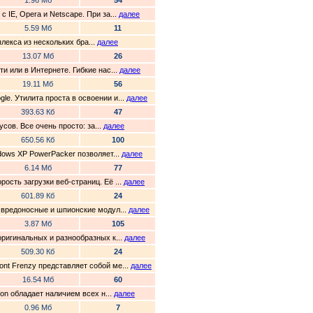
1.96 Мб
54
 IE, Opera и Netscape. При за...
далее
5.59 Мб
11
плекса из нескольких бра...
далее
13.07 Мб
26
и или в Интернете. Гибкие нас...
далее
19.11 Мб
56
e. Утилита проста в освоении и...
далее
393.63 Кб
47
сов. Все очень просто: за...
далее
650.56 Кб
100
dows XP PowerPacker позволяет...
далее
6.14 Мб
77
ость загрузки веб-страниц. Её ...
далее
601.89 Кб
24
я вредоносные и шпионские модул...
далее
3.87 Мб
105
оригинальных и разнообразных к...
далее
509.30 Кб
24
nt Frenzy представляет собой ме...
далее
16.54 Мб
60
ion обладает наличием всех н...
далее
0.96 Мб
7