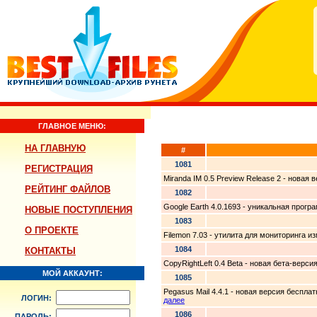
ГЛАВНОЕ МЕНЮ:
НА ГЛАВНУЮ
#
1081
РЕГИСТРАЦИЯ
Miranda IM 0.5 Preview Release 2 - нова
РЕЙТИНГ ФАЙЛОВ
1082
Google Earth 4.0.1693 - уникальная прог
НОВЫЕ ПОСТУПЛЕНИЯ
1083
О ПРОЕКТЕ
Filemon 7.03 - утилита для мониторинга 
1084
КОНТАКТЫ
CopyRightLeft 0.4 Beta - новая бета-верс
МОЙ АККАУНТ:
1085
Pegasus Mail 4.4.1 - новая версия бесп
ЛОГИН:
далее
1086
ПАРОЛЬ: