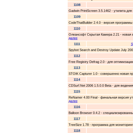
1108
Gadwin PrintScreen 3.5.1462 - утилита д
1109
CodeThatBuilder 2.4.0 - версия программы
1110
Олеансофт Скрытая Камера 2.21 - новая 
далее
1111
S
Spybot Search and Destroy Update July 2
1112
Free Registry Defrag 2.0 - для оптимиза
1113
STOIK Capturer 1.0 - совершенно новая п
1114
CDSurf.Net 2006 1.5.0.0 Beta - для веден
1115
ReNamer 4.00 Final - финальная версия 
далее
1116
Balloon Browser 0.4.2 - специализированн
1117
TreeSize 1.78 - программа для мониторин
1118