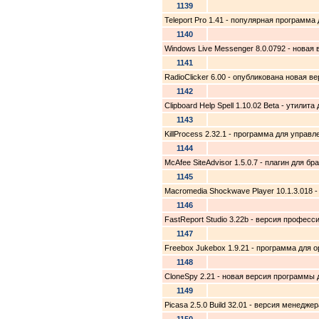
1139
Teleport Pro 1.41 - популярная программа
1140
Windows Live Messenger 8.0.0792 - новая
1141
RadioClicker 6.00 - опубликована новая 
1142
Clipboard Help Spell 1.10.02 Beta - ути
1143
KillProcess 2.32.1 - программа для упра
1144
McAfee SiteAdvisor 1.5.0.7 - плагин для б
1145
Macromedia Shockwave Player 10.1.3.018 -
1146
FastReport Studio 3.22b - версия професс
1147
Freebox Jukebox 1.9.21 - программа для 
1148
CloneSpy 2.21 - новая версия программы
1149
Picasa 2.5.0 Build 32.01 - версия менедж