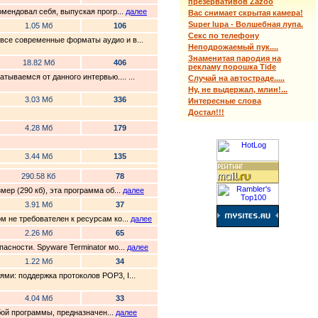
презервативов Zazoo
омендовал себя, выпуская прогр...
далее
Вас снимает скрытая камера!
Super lupa - Волшебная лупа.
1.05 Мб
106
Секс по телефону
все современные форматы аудио и в...
Неподрожаемый пук....
Знаменитая пародия на
18.82 Мб
406
рекламу порошка Tide
ваемся от данного интервью.... ...
Случай на автостраде.....
Ну, не выдержал, млин!...
3.03 Мб
336
Интересные слова
Достал!!!
4.28 Мб
179
3.44 Мб
135
290.58 Кб
78
ер (290 кб), эта программа об...
далее
3.91 Мб
37
м не требователен к ресурсам ко...
далее
2.26 Мб
65
асности. Spyware Terminator мо...
далее
1.22 Мб
34
ми: поддержка протоколов POP3, I...
4.04 Мб
33
юбой программы, предназначен...
далее