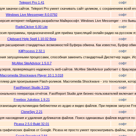
Teleport Pro 1.41
софт
 для закачки сайтов. Teleport Pro умеет скачивать сайт целиком, с сохранением всей ег
Windows Live Messenger 8.0.0792
софт
 версия интернет-пейджера разработки Майкрософт. Windows Live Messenger - это быв
RadioClicker 6.00 Lite
софт
версия программы, предназначенной для приёма трансляций онлайн-радио на русском я
Clipboard Help Spell 1.10.02 Beta
софт
лита для расширения стандартных возможностей Буфера обмена. Как известно, Буфер обм
KillProcess 2.32.1
софт
вления запущенными процессами, способная заменить стандартный Диспетчер задач. Ис
McAfee SiteAdvisor 1.5.0.7
софт
раузеров, проверяющего надежность веб-сайтов. McAfee SiteAdvisor работает с браузерами
Macromedia Shockwave Player 10.1.3.018
софт
 плеер для проигрывания Flash-роликов. Macromedia Shockwave - это технология, кото
FastReport Studio 3.22b
софт
ионального генератора отчётов. FastReport Studio для бизнес-пользователей включает
Freebox Jukebox 1.9.21
софт
организации мультимедиа-библиотеки из аудио и видео файлов. При первом запуске Fr
CloneSpy 2.21
софт
 для нахождения и удаления дубликатов файлов. Поиск одинаковых файлов ведется по 
Picasa 2.5.0 Build 32.01
софт
ера графических файлов от Google. Picasa не просто умеет просматривать файлы, она у