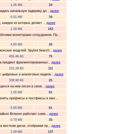
1.05 Мб
24
задать начальную задержку дл...
далее
6.01 Мб
34
 каждое из которых делает ...
далее
1.29 Мб
162
бочими мониторами сотрудников. Пр...
4.80 Мб
26
ионских модулей. Spybot Search...
далее
455.46 Кб
75
 на предмет фрагментированных...
далее
231.28 Кб
111
с цифровых и аналоговых видеок...
далее
339.90 Кб
25
ющихся на нем песен в свою...
далее
1.05 Мб
61
енять префиксы и постфиксы в име...
5.55 Мб
61
alloon Browser работает совм...
далее
0.79 Мб
35
а жестком диске, отображая пр...
далее
1.09 Мб
147