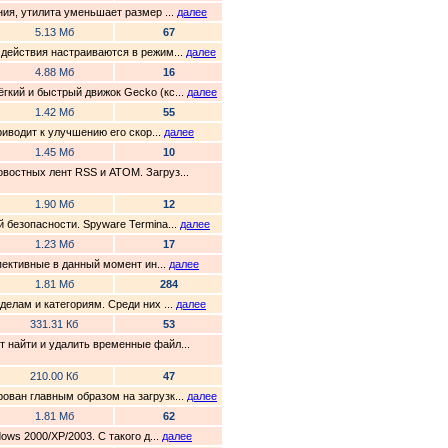
ния, утилита уменьшает размер ...
далее
5.13 Мб
67
 действия настраиваются в режим...
далее
4.88 Мб
16
гкий и быстрый движок Gecko (кс...
далее
1.42 Мб
55
риводит к улучшению его скор...
далее
1.45 Мб
10
востных лент RSS и ATOM. Загруз...
1.90 Мб
12
 безопасности. Spyware Termina...
далее
1.23 Мб
17
спективные в данный момент ин...
далее
1.81 Мб
284
делам и категориям. Среди них ...
далее
331.31 Кб
53
 найти и удалить временные файл...
210.00 Кб
47
ован главным образом на загрузк...
далее
1.81 Мб
62
ws 2000/XP/2003. С такого д...
далее