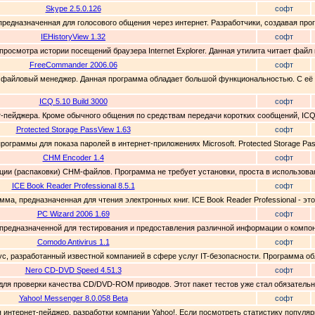
Skype 2.5.0.126
софт
 предназначенная для голосового общения через интернет. Разработчики, создавая про
IEHistoryView 1.32
софт
 просмотра истории посещений браузера Internet Explorer. Данная утилита читает файл
FreeCommander 2006.06
софт
 файловый менеджер. Данная программа обладает большой функциональностью. С её 
ICQ 5.10 Build 3000
софт
ет-пейджера. Кроме обычного общения по средствам передачи коротких сообщений, IC
Protected Storage PassView 1.63
софт
 программы для показа паролей в интернет-приложениях Microsoft. Protected Storage Pas
CHM Encoder 1.4
софт
ции (распаковки) CHM-файлов. Программа не требует установки, проста в использован
ICE Book Reader Professional 8.5.1
софт
амма, предназначенная для чтения электронных книг. ICE Book Reader Professional - эт
PC Wizard 2006 1.69
софт
, предназначенной для тестирования и предоставления различной информации о компон
Comodo Antivirus 1.1
софт
рус, разработанный известной компанией в сфере услуг IT-безопасности. Программа о
Nero CD-DVD Speed 4.51.3
софт
 для проверки качества CD/DVD-ROM приводов. Этот пакет тестов уже стал обязатель
Yahoo! Messenger 8.0.058 Beta
софт
ся интернет-пейджер, разработки компании Yahoo!. Если посмотреть статистику популя