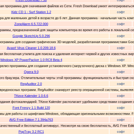
Fresh Download 7.56
софт
ая программа для скачивания файлов из Сети. Fresh Download умеет интегрироваться с
Kidz CD 1 - Surf Station 1.2
софт
узера для маленьких детей в возрасте до 6 лет. Данная программа - начальная часть ком
ZoneAlarm 6.5.722.000
софт
ограммы, предназначенной для защиты компьютера во время его работы в локальной сет
Google SketchUp 5.0.296
софт
программы для создания графических 3D-моделей, разработанная программистами Googl
Avast! Virus Cleaner 1.0.209.18.6
софт
ьшая бесплатная утилита для поиска и удаления интернет-червей и других известных виру
Windows XP PowerPacker 1.0 RC8 Beta 4
софт
 релиз программы для создания установочного (загрузочного) диска с Windows XP. Win
Opera 9.0
софт
ого браузера. Отличительные черты этой программы: функциональность и быстрая скор
RegAuditor 2.0
софт
я вредоносных программ. RegAuditor сканирует реестр операционной системы, выявля
TKexe Kalender 1.0.6.6
софт
создания фотокалендарей. TKexe Kalender располагает удобными средствами создания 
Font Frenzy 1.1 Build 120
софт
граммы для работы со шрифтами Windows, обладающая оригинальными возможностями. Fo
AVG Free Edition 7.1.394a763
софт
 качественный и бесплатный антивирус. Несмотря на свою бесплатность, AVG Free Edit
PopTray 3.2 RC1
софт