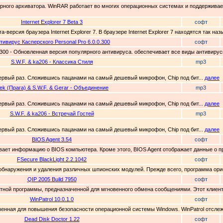
лярного архиватора. WinRAR работает во многих операционных системах и поддерживае
Internet Explorer 7 Beta 3
софт
ета-версия браузера Internet Explorer 7. В браузере Internet Explorer 7 находятся так н
тивирус Касперского Personal Pro 6.0.0.300
софт
0.300 - Обновленная версия популярного антивируса. обеспечивает все виды антивиру
S.W.F. & ka206 - Классика Стиля
mp3
 первый раз. Сложившись пацанами на самый дешевый микрофон, Сhip под бит...
далее
lek (Прага) & S.W.F. & Gerar - Объединение
mp3
 первый раз. Сложившись пацанами на самый дешевый микрофон, Сhip под бит...
далее
S.W.F. & ka206 - Встречай Гостей
mp3
 первый раз. Сложившись пацанами на самый дешевый микрофон, Сhip под бит...
далее
BIOS Agent 3.54
софт
зывает информацию о BIOS компьютера. Кроме этого, BIOS Agent отображает данные о п
FSecure BlackLight 2.2.1042
софт
ля обнаружения и удаления различных шпионских модулей. Прежде всего, программа ори
QIP 2005 Build 7950
софт
латной программы, предназначенной для мгновенного обмена сообщениями. Этот клиент
WinPatrol 10.0.1.0
софт
наченная для повышения безопасности операционной системы Windows. WinPatrol отслеж
Dead Disk Doctor 1.22
софт