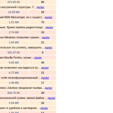
674.69 Кб
80
о внутренней структуры. Т...
далее
14.59 Мб
29
ший MSN Messenger, но с сущест...
далее
1.61 Мб
70
зыке. Кроме приёма радиостанци...
далее
2.74 Мб
10
ена Windows позволяет хранит...
далее
1.55 Мб
21
пользуя эту утилиту, завершить...
далее
531.97 Кб
9
 Mozilla Firefox, начин...
далее
5.05 Мб
49
рая позволяет насладиться вс...
далее
6.72 Мб
21
 в себя полнофункциональный ...
далее
2.49 Мб
17
eebox Jukebox предлагает выбра...
далее
620.75 Кб
49
контрольной сумме, имени файла ...
далее
4.56 Мб
26
меет в удобном и наглядном ...
далее