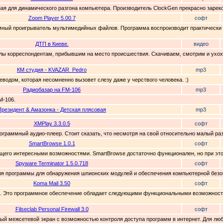
нная для динамического разгона компьютера. Производитель ClockGen прекрасно зарек
Zoom Player 5.00.7
софт
ммный проигрыватель мультимедийных файлов. Программа воспроизводит практически 
ДТП в Киеве.
видео
лы корреспондентам, прибывшим на место происшествия. Скачиваем, смотрим и ухохаты
КМ студия - KVAZAR_Pedro
mp3
водом, которая несомненно вызовет слезу даже у черствого человека. :)
Радиобазар на FM-106
mp3
M-106.
Президент & Амазонка - Детская плясовая
mp3
XMPlay 3.3.0.5
софт
ограммный аудио-плеер. Стоит сказать, что несмотря на свой относительно малый разм
SmartBrowse 1.0.1
софт
ющего интересными возможностями. SmartBrowse достаточно функционален, но при это
Spyware Terminator 1.5.0.718
софт
рсия программы для обнаружения шпионских модулей и обеспечения компьютерной безоп
Koma Mail 3.50
софт
нта. Это программное обеспечение обладает следующими функциональными возможностя
Filseclab Personal Firewall 3.0
софт
альный межсетевой экран с возможностью контроля доступа программ в интернет. Для л