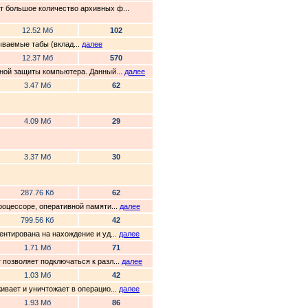
т большое количество архивных ф...
12.52 Мб
102
азываемые табы (вклад...
далее
12.37 Мб
570
сной защиты компьютера. Данный...
далее
3.47 Мб
62
4.09 Мб
29
3.37 Мб
30
287.76 Кб
62
роцессоре, оперативной памяти...
далее
799.56 Кб
42
ентирована на нахождение и уд...
далее
1.71 Мб
71
 позволяет подключаться к разл...
далее
1.03 Мб
42
ивает и уничтожает в операцио...
далее
1.93 Мб
86