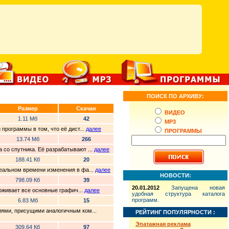
ПОИСК ПО АРХИВУ:
Размер
Скачан
ВИДЕО
1.11 Мб
42
MP3
программы в том, что её дист...
далее
ПРОГРАММЫ
13.74 Мб
266
 со спутника. Её разрабатывают ...
далее
188.41 Кб
20
реальном времени изменения в фа...
далее
НОВОСТИ:
798.09 Кб
39
20.01.2012
Запущена новая
ерживает все основные графич...
далее
удобная структура каталога
программ.
6.83 Мб
15
иями, присущими аналогичным ком...
РЕЙТИНГ ПОПУЛЯРНОСТИ :
Эпатажная реклама
309.64 Кб
97