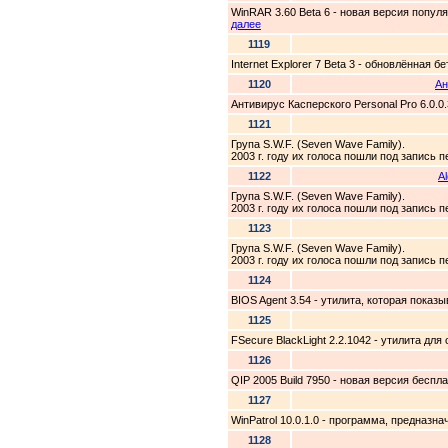
WinRAR 3.60 Beta 6 - новая версия попу
далее
1119
Internet Explorer 7 Beta 3 - обновлённая б
1120
Ан
Антивирус Касперского Personal Pro 6.0.
1121
Група S.W.F. (Seven Wave Family).
2003 г. году их голоса пошли под запись
1122
A
Група S.W.F. (Seven Wave Family).
2003 г. году их голоса пошли под запись
1123
Група S.W.F. (Seven Wave Family).
2003 г. году их голоса пошли под запись
1124
BIOS Agent 3.54 - утилита, которая пока
1125
FSecure BlackLight 2.2.1042 - утилита д
1126
QIP 2005 Build 7950 - новая версия бесп
1127
WinPatrol 10.0.1.0 - программа, предназ
1128