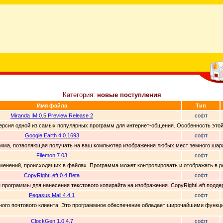
Категория:
новые поступления
Имя файла
Тип
Miranda IM 0.5 Preview Release 2
софт
я версия одной из самых популярных программ для интернет-общения. Особенность этой 
Google Earth 4.0.1693
софт
рамма, позволяющая получать на ваш компьютер изображения любых мест земного шара
Filemon 7.03
софт
изменений, происходящих в файлах. Программа может контролировать и отображать в 
CopyRightLeft 0.4 Beta
софт
ия программы для нанесения текстового копирайта на изображения. CopyRightLeft подд
Pegasus Mail 4.4.1
софт
латного почтового клиента. Это программное обеспечение обладает широчайшими функц
ClockGen 1.0.4.7
софт