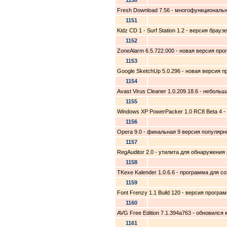
1150
Fresh Download 7.56 - многофункциональн
1151
Kidz CD 1 - Surf Station 1.2 - версия бра
1152
ZoneAlarm 6.5.722.000 - новая версия пр
1153
Google SketchUp 5.0.296 - новая версия 
1154
Avast Virus Cleaner 1.0.209.18.6 - небол
1155
Windows XP PowerPacker 1.0 RC8 Beta 4 -
1156
Opera 9.0 - финальная 9 версия популярн
1157
RegAuditor 2.0 - утилита для обнаружени
1158
TKexe Kalender 1.0.6.6 - программа для 
1159
Font Frenzy 1.1 Build 120 - версия про
1160
AVG Free Edition 7.1.394a763 - обновился
1161