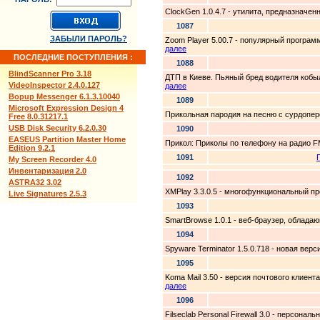
ClockGen 1.0.4.7 - утилита, предназначе
1087
ЗАБЫЛИ ПАРОЛЬ?
Zoom Player 5.00.7 - популярный програ
далее
ПОСЛЕДНИЕ ПОСТУПЛЕНИЯ :
1088
BlindScanner Pro 3.18
ДТП в Киеве. Пьяный бред водителя кобы
VideoInspector 2.4.0.127
далее
Bopup Messenger 6.1.3.10040
1089
Microsoft Expression Design 4
Прикольная пародия на песню с сурдопере
Free 8.0.31217.1
USB Disk Security 6.2.0.30
1090
EASEUS Partition Master Home
Прикол: Приколы по телефону на радио F
Edition 9.2.1
1091
My Screen Recorder 4.0
Инвентаризация 2.0
1092
ASTRA32 3.02
XMPlay 3.3.0.5 - многофункциональный пр
Live Signatures 2.5.3
1093
SmartBrowse 1.0.1 - веб-браузер, облада
1094
Spyware Terminator 1.5.0.718 - новая ве
1095
Koma Mail 3.50 - версия почтового клие
далее
1096
Filseclab Personal Firewall 3.0 - персон