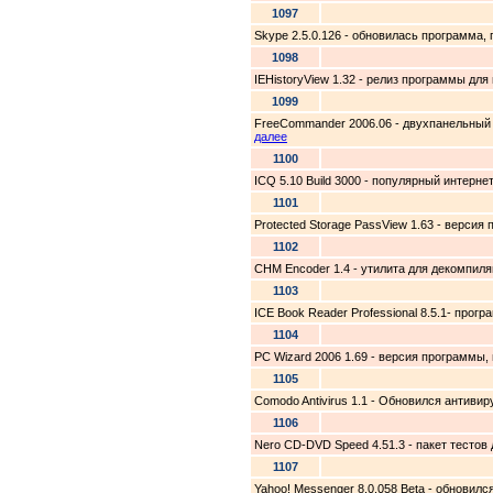
1097
Skype 2.5.0.126 - обновилась программа,
1098
IEHistoryView 1.32 - релиз программы для
1099
FreeCommander 2006.06 - двухпанельный
далее
1100
ICQ 5.10 Build 3000 - популярный интерн
1101
Protected Storage PassView 1.63 - версия
1102
CHM Encoder 1.4 - утилита для декомпиля
1103
ICE Book Reader Professional 8.5.1- прогр
1104
PC Wizard 2006 1.69 - версия программы
1105
Comodo Antivirus 1.1 - Обновился антиви
1106
Nero CD-DVD Speed 4.51.3 - пакет тестов
1107
Yahoo! Messenger 8.0.058 Beta - обновил