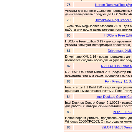
78
Norton Removal Tool (S
утилита для полного удаления программных
деинсталлировать следующее ПО: Norton Anti
79
TweakNow RegCleaner St
TweakNow RegCleaner Standard 2.6.9 - для 
работы или после деинсталляции оставляют
80
HDClone Free Editi
HDClone Free Edition 3.19 - для копировани
утилита копирует информацию посекторно, в
81
DriveImage XML
DriveImage XML 1.16 - новая программа для
позволяет создать образ диска (для послед
82
NVIDIA BIOS Editor N
NVIDIA BIOS Editor NiBiTor 2.9 - редактор 
предназначена для редактирования так наз
83
Font Frenzy 1.1 Bu
Font Frenzy 1.1 Build 120 - версия прогр
оригинальными возможностями. Font Frenzy
84
Intel Desktop Control Ce
Intel Desktop Control Center 2.1.0003 - ра
для работы с материнскими платами собств
85
nLite 1.0 RC
Новая версия утилиты, предназначенной дл
Windows 2000/XP/2003. С такого диска можн
86
S2kCtl 1.5b103 Xmas E