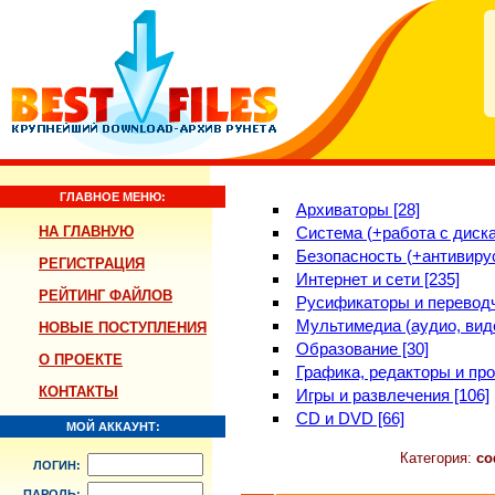
ГЛАВНОЕ МЕНЮ:
Архиваторы [28]
НА ГЛАВНУЮ
Система (+работа с диска
Безопасность (+антивирус
РЕГИСТРАЦИЯ
Интернет и сети [235]
РЕЙТИНГ ФАЙЛОВ
Русификаторы и переводч
Мультимедиа (аудио, виде
НОВЫЕ ПОСТУПЛЕНИЯ
Образование [30]
О ПРОЕКТЕ
Графика, редакторы и про
КОНТАКТЫ
Игры и развлечения [106]
CD и DVD [66]
МОЙ АККАУНТ:
Категория:
со
ЛОГИН:
ПАРОЛЬ: