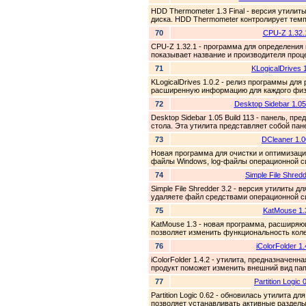
HDD Thermometer 1.3 Final - версия утили
диска. HDD Thermometer контролирует темп
70
CPU-Z 1.32.
CPU-Z 1.32.1 - программа для определения
показывает название и производителя проце
71
KLogicalDrives 1
KLogicalDrives 1.0.2 - релиз программы дл
расширенную информацию для каждого физич
72
Desktop Sidebar 1.05
Desktop Sidebar 1.05 Build 113 - панель, 
стола. Эта утилита представляет собой пане
73
DCleaner 1.0
Новая программа для очистки и оптимизац
файлы Windows, log-файлы операционной с
74
Simple File Shredd
Simple File Shredder 3.2 - версия утилиты д
удаляете файл средствами операционной си
75
KatMouse 1.
KatMouse 1.3 - новая программа, расширя
позволяет изменить функциональность колес
76
iColorFolder 1.
iColorFolder 1.4.2 - утилита, предназначен
продукт поможет изменить внешний вид папо
77
Partition Logic 
Partition Logic 0.62 - обновилась утилита дл
позволяет устанавливать активные разделы 