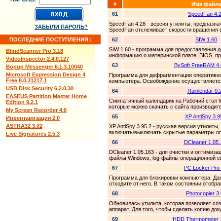
#
Имя файл
61
SpeedFan 4.
SpeedFan 4.28 - версия утилиты, предназн
ЗАБЫЛИ ПАРОЛЬ?
SpeedFan отслеживает скорости вращения в
ПОСЛЕДНИЕ ПОСТУПЛЕНИЯ :
62
SIW 1.60
SIW 1.60 - программа для предоставления 
BlindScanner Pro 3.18
информацию о материнской плате, BIOS, пр
VideoInspector 2.4.0.127
63
BySoft FreeRAM 4.
Bopup Messenger 6.1.3.10040
Microsoft Expression Design 4
Программа для дефрагментации оперативно
Free 8.0.31217.1
компьютера. Освобождение осуществляется
USB Disk Security 6.2.0.30
64
Rainlendar 0.
EASEUS Partition Master Home
Симпатичный календарик на Рабочий стол 
Edition 9.2.1
которые можно скачать с сайта производите
My Screen Recorder 4.0
65
XP AntiSpy 3.9
Инвентаризация 2.0
ASTRA32 3.02
XP AntiSpy 3.95.2 - русская версия утилит
включать/выключать скрытые параметры оп
Live Signatures 2.5.3
66
DCleaner 1.05.
DCleaner 1.05.163 - для очистки и оптими
файлы Windows, log-файлы операционной с
67
PC Locker Pro 
Программа для блокировки компьютера. Дан
отходите от него. В таком состоянии отобра
68
Photocopier 3
Обновилась утилита, которая позволяет со
аппарат. Для того, чтобы сделать копию док
69
HDD Thermometer 1