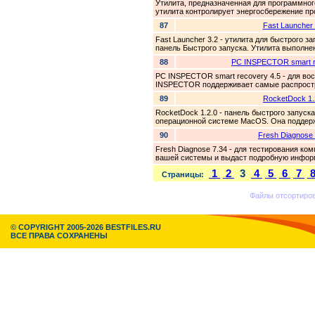
Утилита, предназначенная для программно
утилита контролирует энергосбережение пр
87
Fast Launcher 
Fast Launcher 3.2 - утилита для быстрого з
панель Быстрого запуска. Утилита выполнен
88
PC INSPECTOR smart r
PC INSPECTOR smart recovery 4.5 - для во
INSPECTOR поддерживает самые распрост
89
RocketDock 1.
RocketDock 1.2.0 - панель быстрого запуск
операционной системе MacOS. Она поддерж
90
Fresh Diagnose 
Fresh Diagnose 7.34 - для тестирования ко
вашей системы и выдаст подробную информ
1
2
3
4
5
6
7
Страницы:
Файлы отсортир
© COPYRIGHT 2005-2026 BESTFILES.RU
ВСЕ ПРАВА СОХРАНЕНЫ