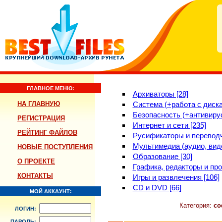
ГЛАВНОЕ МЕНЮ:
Архиваторы [28]
НА ГЛАВНУЮ
Система (+работа с диска
Безопасность (+антивирус
РЕГИСТРАЦИЯ
Интернет и сети [235]
РЕЙТИНГ ФАЙЛОВ
Русификаторы и переводч
Мультимедиа (аудио, виде
НОВЫЕ ПОСТУПЛЕНИЯ
Образование [30]
О ПРОЕКТЕ
Графика, редакторы и про
КОНТАКТЫ
Игры и развлечения [106]
CD и DVD [66]
МОЙ АККАУНТ:
Категория:
со
ЛОГИН:
ПАРОЛЬ: