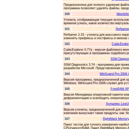
Предназначена для полного удаления файло
программа позволяет удалять файлы, предо
160
MemInfo
Утилита, отображающая текущее использов
времени узнать, какое количество виртуаль
161
ReNamer
ReNamer 2.33 - утилита для массового пер
изменять префиксы и постфиксы в именах ф
162
CubicExplor
CubicExplorer 0.77a - версия файлового м
присутствующих в программах подобного род
163
SSW Diagnos
SSW Diagnostics 3.74 - программа для про
разработки Microsoft. Представленная утили
164
WinGuard Pro 2006 (F
Версия программы, предназначенной для о
Windows. WinGuard Pro 2006 служит для уст
165
FreeRAM XP 
Версия Менеджера оперативной памяти ком
дефрагментацию и освободить оперативную
166
Symantec LiveU
Версия утилиты, предназначенной для обн
компания выпускает такие продукты, как: Nort
167
RightMark Memory
Пакет тестов для точного измерения наиб
CPU/чипсет/RAM. Пакет RightMark Memory An