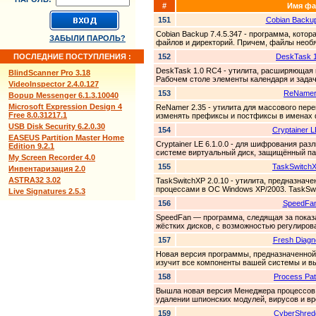
#
Имя фа
151
Cobian Backup
Cobian Backup 7.4.5.347 - программа, кото
ЗАБЫЛИ ПАРОЛЬ?
файлов и директорий. Причем, файлы необя
ПОСЛЕДНИЕ ПОСТУПЛЕНИЯ :
152
DeskTask 
DeskTask 1.0 RC4 - утилита, расширяющая 
BlindScanner Pro 3.18
Рабочем столе элементы календаря и задач
VideoInspector 2.4.0.127
153
ReNamer
Bopup Messenger 6.1.3.10040
Microsoft Expression Design 4
ReNamer 2.35 - утилита для массового пер
Free 8.0.31217.1
изменять префиксы и постфиксы в именах ф
USB Disk Security 6.2.0.30
154
Cryptainer L
EASEUS Partition Master Home
Cryptainer LE 6.1.0.0 - для шифрования раз
Edition 9.2.1
системе виртуальный диск, защищённый па
My Screen Recorder 4.0
155
TaskSwitchX
Инвентаризация 2.0
ASTRA32 3.02
TaskSwitchXP 2.0.10 - утилита, предназна
процессами в ОС Windows XP/2003. TaskSwit
Live Signatures 2.5.3
156
SpeedFan
SpeedFan — программа, следящая за показ
жёстких дисков, с возможностью регулиров
157
Fresh Diagn
Новая версия программы, предназначенной 
изучит все компоненты вашей системы и вы
158
Process Patr
Вышла новая версия Менеджера процессов.
удалении шпионских модулей, вирусов и вр
159
CyberShred