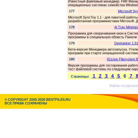
Известный файловый менеджер. FAR Manage
операционных системах семейства Windows.
177
Microsoft Sy
Microsoft SyncToy 1.1 - для пакетной рабо
разработанная программистами Microsoft. Д
178
4t Tray Minimiz
Программа для сворачивания окон в Систем
программы в специальную область Панели з
179
Deskanker 1.51
Бета-версия Менеджера автозапуска. Утили
программ при старте операционной системы
180
IOzone Filesystem 
Версия программы для тестирования работ
тест файловой системы по следующим парам
1
2
3
4
5
6
7
Страницы:
Файлы отсортир
© COPYRIGHT 2005-2026 BESTFILES.RU
ВСЕ ПРАВА СОХРАНЕНЫ