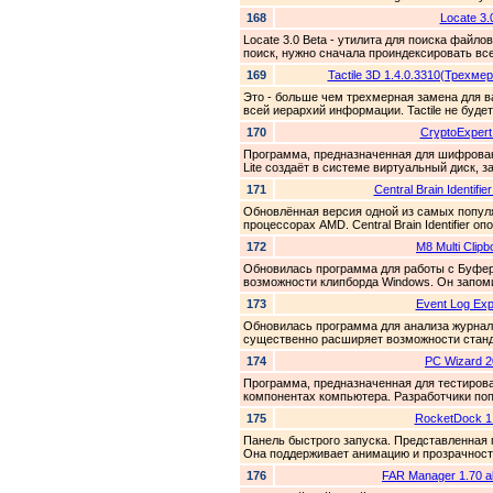
168
Locate 3.
Locate 3.0 Beta - утилита для поиска файл
поиск, нужно сначала проиндексировать вс
169
Tactile 3D 1.4.0.3310(Трех
Это - больше чем трехмерная замена для ва
всей иерархий информации. Tactile не будет
170
CryptoExpert 
Программа, предназначенная для шифрован
Lite создаёт в системе виртуальный диск, 
171
Central Brain Identifie
Обновлённая версия одной из самых попул
процессорах AMD. Central Brain Identifier оп
172
M8 Multi Clipb
Обновилась программа для работы с Буферо
возможности клипборда Windows. Он запомин
173
Event Log Expl
Обновилась программа для анализа журнал
существенно расширяет возможности станд
174
PC Wizard 2
Программа, предназначенная для тестиров
компонентах компьютера. Разработчики поп
175
RocketDock 1.
Панель быстрого запуска. Представленная
Она поддерживает анимацию и прозрачность
176
FAR Manager 1.70 al