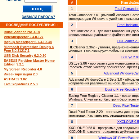
#
Имя файл
1
Total Comander
Total Comander 7.01 (бывший Windows Com
ЗАБЫЛИ ПАРОЛЬ?
менеджер для Windows с удобным пользова
ПОСЛЕДНИЕ ПОСТУПЛЕНИЯ :
2
FreeUndelete 
FreeUndelete 2.0 - для восстановления уда
BlindScanner Pro 3.18
использовании, работает с файловыми сист
VideoInspector 2.4.0.127
3
HDCleaner 2.
Bopup Messenger 6.1.3.10040
Microsoft Expression Design 4
HDCleaner 2.362 - утилита, предназначенн
Free 8.0.31217.1
Windows. Она сканирует файлы на жёстком 
USB Disk Security 6.2.0.30
4
BGEye 2.8
EASEUS Partition Master Home
BGEye 2.86 - программа для мониторинга п
Edition 9.2.1
Рабочем столе частоту процессора, время 
My Screen Recorder 4.0
5
Advanced WindowsCare
Инвентаризация 2.0
ASTRA32 3.02
Advanced WindowsCare 2 Beta 3.0 - обновл
исправления различных ошибок. Данный про
Live Signatures 2.5.3
6
Eusing Free Registry 
Eusing Free Registry Cleaner 1.1 - новая в
Windows. С ней легко, быстро и безопасно 
7
Dead Pixel Teste
Dead Pixel Tester 2.20 - программа для оп
мониторах. Как известно, отрицательным к
8
XXCLONE 0.5
XXCLONE 0.58.0 - программа для создания 
XXCLONE позволяет сохранять дубликат сис
9
Windows XP PowerPacker 