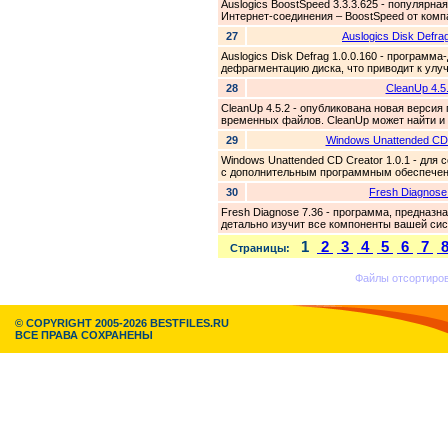
Auslogics BoostSpeed 3.3.3.625 - популярн
Интернет-соединения – BoostSpeed от компа
27
Auslogics Disk Defrag
Auslogics Disk Defrag 1.0.0.160 - программ
дефрагментацию диска, что приводит к улуч
28
CleanUp 4.5
CleanUp 4.5.2 - опубликована новая верси
временных файлов. CleanUp может найти и
29
Windows Unattended CD 
Windows Unattended CD Creator 1.0.1 - для
с дополнительным программным обеспечени
30
Fresh Diagnose
Fresh Diagnose 7.36 - программа, предназн
детально изучит все компоненты вашей сис
1
2
3
4
5
6
7
Страницы:
Файлы отсортир
© COPYRIGHT 2005-2026 BESTFILES.RU
ВСЕ ПРАВА СОХРАНЕНЫ