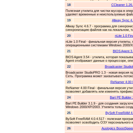
18
CCleaner 1.26
Полезная утилита для чистки мусора в опе
удаляет временные и неиспользуемые файл
19
Allway Sync 4.
Allway Sync 4.6.7 - программа для синхрон
синхронизацию файлов как на локальном, та
20
nLite 1.0 Fin
nLite 1.0 Final - финальная версия утилиты
операционными системами Windows 2000/XP/
21
BIOS Agent 3
BIOS Agent 3.54 - утилита, которая показы
Agent отображает данные о процессоре, опе
22
Broadcaster Studi
Broadcaster StudioPRO 1.3 - новая версия 
Сеть. Программа может захватывать потоко
23
ReNamer 4.00 F
ReNamer 4.00 Final - финальная версия ут
позволяет добавлять или изменять префикс
24
Bart PE Builder 
Bart PE Builder 3.1.9 - для создания загр
Windows 2000/XP/2003. Утилита только созд
25
BySoft FreeRAM 4.
BySoft FreeRAM 4.0.4.517 - полезная прог
позволяет освободить ОЗУ персонального 
26
Auslogics BoostSpeed