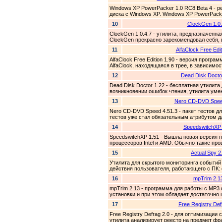
Windows XP PowerPacker 1.0 RC8 Beta 4 - р
диска с Windows XP. Windows XP PowerPacke
10
ClockGen 1.0.
ClockGen 1.0.4.7 - утилита, предназначенн
ClockGen прекрасно зарекомендовал себя, 
11
AlfaClock Free Edit
AlfaClock Free Edition 1.90 - версия прог
AlfaClock, находящаяся в трее, в зависимос
12
Dead Disk Docto
Dead Disk Doctor 1.22 - бесплатная утилит
возникновении ошибок чтения, утилита уме
13
Nero CD-DVD Spee
Nero CD-DVD Speed 4.51.3 - пакет тестов 
тестов уже стал обязательным атрибутом д
14
SpeedswitchXP 
SpeedswitchXP 1.51 - Вышла новая версия
процессоров Intel и AMD. Обычно такие про
15
Actual Spy 2
Утилита для скрытого мониторинга событий
действия пользователя, работающего с ПК: 
16
mpTrim 2.1
mpTrim 2.13 - программа для работы с MP3
установки и при этом обладает достаточно
17
Free Registry Def
Free Registry Defrag 2.0 - для оптимизации
утилита анализирует реестр на предмет фр