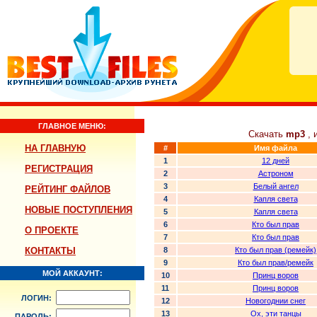
ГЛАВНОЕ МЕНЮ:
Скачать
mp3
, 
НА ГЛАВНУЮ
#
Имя файла
1
12 дней
РЕГИСТРАЦИЯ
2
Астроном
3
Белый ангел
РЕЙТИНГ ФАЙЛОВ
4
Капля света
НОВЫЕ ПОСТУПЛЕНИЯ
5
Капля света
6
Кто был прав
О ПРОЕКТЕ
7
Кто был прав
КОНТАКТЫ
8
Кто был прав (ремейк)
9
Кто был прав/ремейк
МОЙ АККАУНТ:
10
Принц воров
11
Принц воров
ЛОГИН:
12
Новогоднии снег
13
Ох, эти танцы
ПАРОЛЬ: