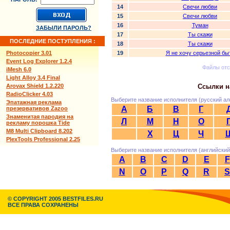
14
Свечи любви
15
Свечи любви
16
Туман
ЗАБЫЛИ ПАРОЛЬ?
17
Ты скажи
ПОСЛЕДНИЕ ПОСТУПЛЕНИЯ :
18
Ты скажи
Photocopier 3.01
19
Я не хочу серьезной бы
Event Log Explorer 1.2.4
Файлы от
iMesh 6.0
Light Alloy 3.4 Final
Arovax Shield 1.2.220
Ссылки н
RadioClicker 4.03
Выберите название исполнителя (русский ал
Эпатажная реклама
А
Б
В
Г
презервативов Zazoo
Знаменитая пародия на
Л
М
Н
О
рекламу порошка Tide
M8 Multi Clipboard 8.202
Х
Ц
Ч
PlexTools Professional 2.25
Выберите название исполнителя (английский
A
B
C
D
E
F
N
O
P
Q
R
S
© COPYRIGHT 2005 BESTFILES.RU
ВСЕ ПРАВА СОХРАНЕНЫ