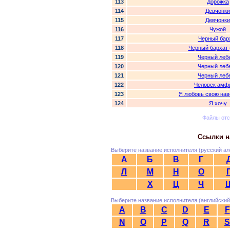
113
Дорожка
114
Девчонки
115
Девчонки
116
Чужой
117
Черный бар
118
Черный бархат 
119
Черный леб
120
Черный леб
121
Черный леб
122
Человек амф
123
Я любовь свою нав
124
Я хочу
Файлы от
Ссылки н
Выберите название исполнителя (русский ал
А
Б
В
Г
Л
М
Н
О
Х
Ц
Ч
Выберите название исполнителя (английский
A
B
C
D
E
F
N
O
P
Q
R
S