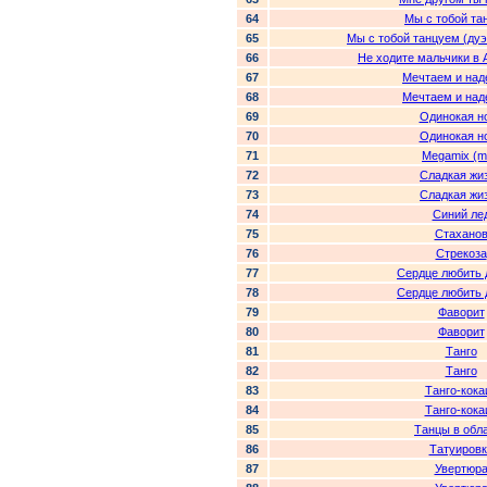
64
Мы с тобой та
65
Мы с тобой танцуем (дуэ
66
Не ходите мальчики в 
67
Мечтаем и над
68
Мечтаем и над
69
Одинокая н
70
Одинокая н
71
Megamix (m
72
Сладкая жи
73
Сладкая жи
74
Синий ле
75
Стахано
76
Стрекоза
77
Сердце любить 
78
Сердце любить 
79
Фаворит
80
Фаворит
81
Танго
82
Танго
83
Танго-кока
84
Танго-кока
85
Танцы в обл
86
Татуировк
87
Увертюр