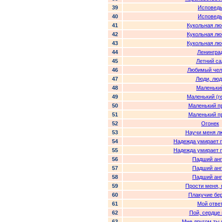
39
Исповед
40
Исповед
41
Кукольная лю
42
Кукольная лю
43
Кукольная лю
44
Ленингра
45
Летний са
46
Любимый чел
47
Люди, люд
48
Маленьки
49
Маленький (r
50
Маленький п
51
Маленький п
52
Огонек
53
Научи меня л
54
Надежда умирает 
55
Надежда умирает 
56
Падший анг
57
Падший анг
58
Падший анг
59
Прости меня,
60
Плакучие бе
61
Мой отве
62
Пой, сердце
63
Мне другом ты 