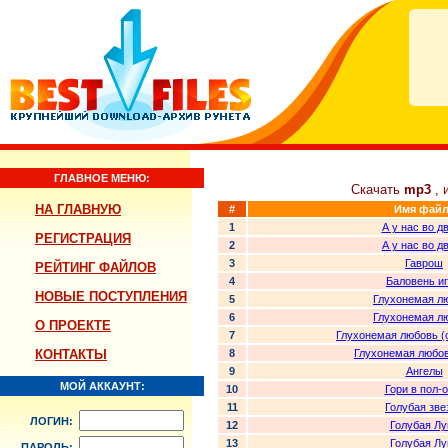
ГЛАВНОЕ МЕНЮ:
Скачать
mp3
, 
НА ГЛАВНУЮ
#
Имя файл
1
А у нас во д
РЕГИСТРАЦИЯ
2
А у нас во д
3
Гаврош
РЕЙТИНГ ФАЙЛОВ
4
Баловень и
НОВЫЕ ПОСТУПЛЕНИЯ
5
Глухонемая л
6
Глухонемая л
О ПРОЕКТЕ
7
Глухонемая любовь (
КОНТАКТЫ
8
Глухонемая любов
9
Ангелы
МОЙ АККАУНТ:
10
Гори в пол-о
11
Голубая зве
ЛОГИН:
12
Голубая Лу
13
Голубая Лу
ПАРОЛЬ: