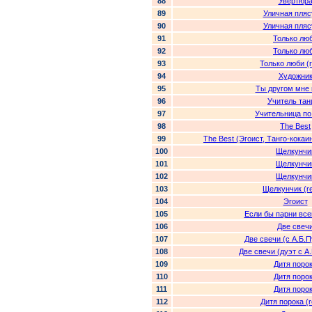
88
Увертюр
89
Уличная пляс
90
Уличная пляс
91
Только лю
92
Только лю
93
Только люби (
94
Художни
95
Ты другом мне 
96
Учитель тан
97
Учительница по
98
The Best
99
The Best (Эгоист, Танго-кокаи
100
Щелкунчи
101
Щелкунчи
102
Щелкунчи
103
Щелкунчик (r
104
Эгоист
105
Если бы парни все
106
Две свеч
107
Две свечи (с А.Б.
108
Две свечи (дуэт с А
109
Дитя поро
110
Дитя поро
111
Дитя поро
112
Дитя порока (r