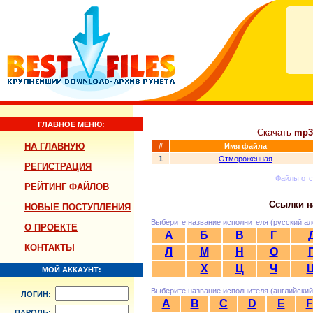
ГЛАВНОЕ МЕНЮ:
Скачать
mp3
НА ГЛАВНУЮ
#
Имя файла
1
Отмороженная
РЕГИСТРАЦИЯ
Файлы от
РЕЙТИНГ ФАЙЛОВ
Ссылки н
НОВЫЕ ПОСТУПЛЕНИЯ
Выберите название исполнителя (русский ал
О ПРОЕКТЕ
А
Б
В
Г
КОНТАКТЫ
Л
М
Н
О
Х
Ц
Ч
МОЙ АККАУНТ:
Выберите название исполнителя (английский
ЛОГИН:
A
B
C
D
E
F
ПАРОЛЬ: