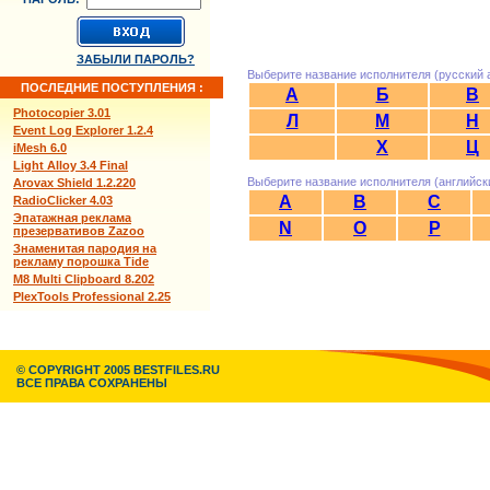
ЗАБЫЛИ ПАРОЛЬ?
Выберите название исполнителя (русский 
ПОСЛЕДНИЕ ПОСТУПЛЕНИЯ :
А
Б
В
Photocopier 3.01
Л
М
Н
Event Log Explorer 1.2.4
Х
Ц
iMesh 6.0
Light Alloy 3.4 Final
Выберите название исполнителя (английск
Arovax Shield 1.2.220
A
B
C
RadioClicker 4.03
Эпатажная реклама
N
O
P
презервативов Zazoo
Знаменитая пародия на
рекламу порошка Tide
M8 Multi Clipboard 8.202
PlexTools Professional 2.25
© COPYRIGHT 2005 BESTFILES.RU
ВСЕ ПРАВА СОХРАНЕНЫ