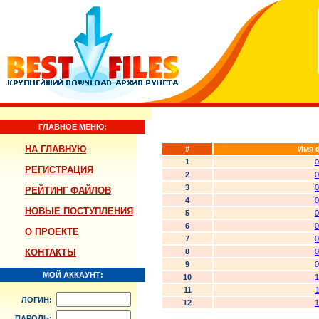
ГЛАВНОЕ МЕНЮ:
НА ГЛАВНУЮ
#
Имя 
1
0
РЕГИСТРАЦИЯ
2
0
3
0
РЕЙТИНГ ФАЙЛОВ
4
0
НОВЫЕ ПОСТУПЛЕНИЯ
5
0
6
0
О ПРОЕКТЕ
7
0
КОНТАКТЫ
8
0
9
0
МОЙ АККАУНТ:
10
1
11
1
ЛОГИН:
12
1
ПАРОЛЬ: