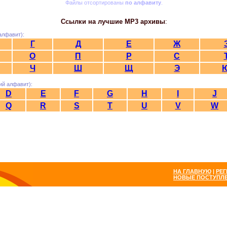
Файлы отсортированы
по алфавиту
.
Ссылки на лучшие MP3 архивы
:
алфавит):
Г
Д
Е
Ж
О
П
Р
С
Ч
Ш
Щ
Э
ий алфавит):
D
E
F
G
H
I
J
Q
R
S
T
U
V
W
НА ГЛАВНУЮ
|
РЕГ
НОВЫЕ ПОСТУПЛ