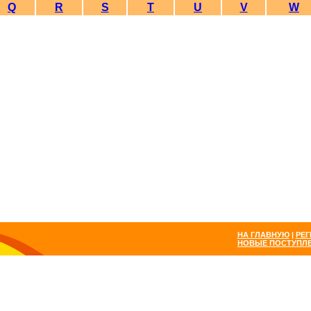
Q
R
S
T
U
V
W
НА ГЛАВНУЮ
|
РЕГ
НОВЫЕ ПОСТУПЛ