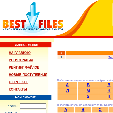
ГЛАВНОЕ МЕНЮ:
НА ГЛАВНУЮ
#
1
Ты 
РЕГИСТРАЦИЯ
РЕЙТИНГ ФАЙЛОВ
НОВЫЕ ПОСТУПЛЕНИЯ
Выберите название исполнителя (русский 
О ПРОЕКТЕ
А
Б
В
КОНТАКТЫ
Л
М
Н
Х
Ц
МОЙ АККАУНТ:
Выберите название исполнителя (английск
ЛОГИН:
A
B
C
ПАРОЛЬ: