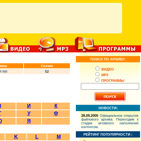
ПОИСК ПО АРХИВУ:
змер
Скачан
ВИДЕО
14 Мб
52
MP3
ПРОГРАММЫ
З
И
К
НОВОСТИ:
Т
У
Ф
28.09.2005
Официальное открытие
файлового архива. Переходим к
Ю
Я
стадии активного наполнения
контентом.
РЕЙТИНГ ПОПУЛЯРНОСТИ :
K
L
M