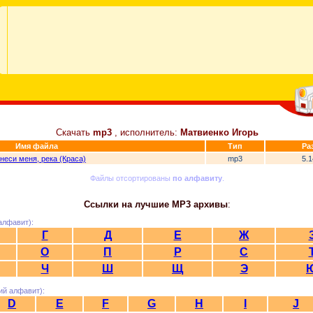
Скачать
mp3
, исполнитель:
Матвиенко Игорь
Имя файла
Тип
Ра
неси меня, река (Краса)
mp3
5.
Файлы отсортированы
по алфавиту
.
Ссылки на лучшие MP3 архивы
:
алфавит):
Г
Д
Е
Ж
О
П
Р
С
Ч
Ш
Щ
Э
ий алфавит):
D
E
F
G
H
I
J