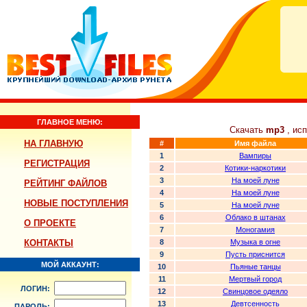
ГЛАВНОЕ МЕНЮ:
Скачать
mp3
, ис
НА ГЛАВНУЮ
#
Имя файла
1
Вампиры
РЕГИСТРАЦИЯ
2
Котики-наркотики
3
На моей луне
РЕЙТИНГ ФАЙЛОВ
4
На моей луне
НОВЫЕ ПОСТУПЛЕНИЯ
5
На моей луне
6
Облако в штанах
О ПРОЕКТЕ
7
Моногамия
КОНТАКТЫ
8
Музыка в огне
9
Пусть приснится
МОЙ АККАУНТ:
10
Пьяные танцы
11
Мертвый город
ЛОГИН:
12
Свинцовое одеяло
13
Девтсенность
ПАРОЛЬ: