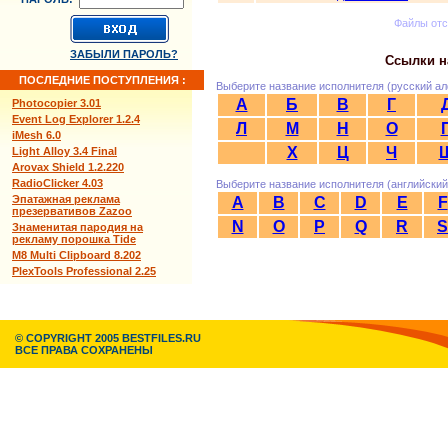
Файлы от
ЗАБЫЛИ ПАРОЛЬ?
Ссылки н
ПОСЛЕДНИЕ ПОСТУПЛЕНИЯ :
Выберите название исполнителя (русский ал
А
Б
В
Г
Photocopier 3.01
Event Log Explorer 1.2.4
Л
М
Н
О
iMesh 6.0
Х
Ц
Ч
Light Alloy 3.4 Final
Arovax Shield 1.2.220
RadioClicker 4.03
Выберите название исполнителя (английский
Эпатажная реклама
A
B
C
D
E
F
презервативов Zazoo
N
O
P
Q
R
S
Знаменитая пародия на
рекламу порошка Tide
M8 Multi Clipboard 8.202
PlexTools Professional 2.25
© COPYRIGHT 2005 BESTFILES.RU
ВСЕ ПРАВА СОХРАНЕНЫ