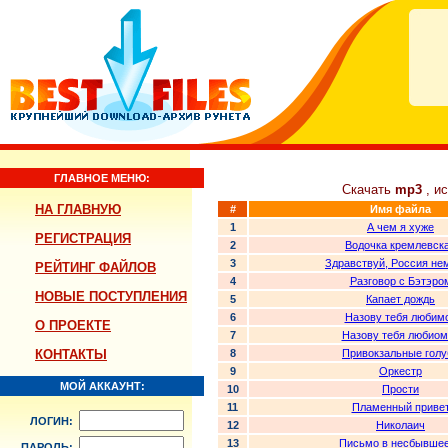
ГЛАВНОЕ МЕНЮ:
Скачать
mp3
, и
НА ГЛАВНУЮ
#
Имя файла
1
А чем я хуже
РЕГИСТРАЦИЯ
2
Водочка кремлевск
3
Здравствуй, Россия не
РЕЙТИНГ ФАЙЛОВ
4
Разговор с Бэтэро
НОВЫЕ ПОСТУПЛЕНИЯ
5
Капает дождь
6
Назову тебя любим
О ПРОЕКТЕ
7
Назову тебя любиом
КОНТАКТЫ
8
Привокзальные голу
9
Оркестр
МОЙ АККАУНТ:
10
Прости
11
Пламенный приве
ЛОГИН:
12
Николаич
13
Письмо в несбывше
ПАРОЛЬ: