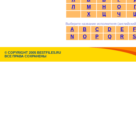
Л
М
Н
О
Х
Ц
Ч
Выберите название исполнителя (английский
A
B
C
D
E
F
N
O
P
Q
R
S
© COPYRIGHT 2005 BESTFILES.RU
ВСЕ ПРАВА СОХРАНЕНЫ