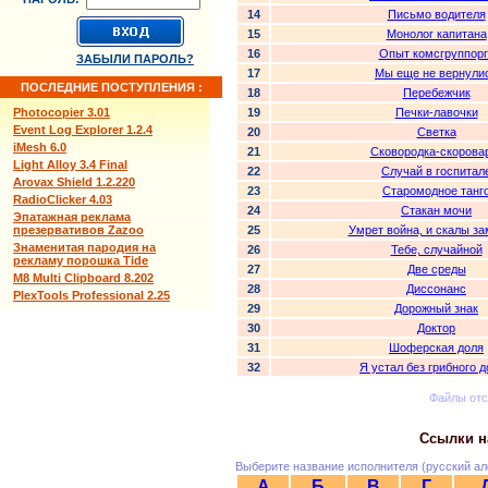
14
Письмо водителя
15
Монолог капитана
16
Опыт комсгруппорг
ЗАБЫЛИ ПАРОЛЬ?
17
Мы еще не вернули
ПОСЛЕДНИЕ ПОСТУПЛЕНИЯ :
18
Перебежчик
Photocopier 3.01
19
Печки-лавочки
Event Log Explorer 1.2.4
20
Светка
iMesh 6.0
21
Сковородка-скорова
Light Alloy 3.4 Final
22
Случай в госпитал
Arovax Shield 1.2.220
23
Старомодное танг
RadioClicker 4.03
24
Стакан мочи
Эпатажная реклама
презервативов Zazoo
25
Умрет война, и скалы за
Знаменитая пародия на
26
Тебе, случайной
рекламу порошка Tide
27
Две среды
M8 Multi Clipboard 8.202
28
Диссонанс
PlexTools Professional 2.25
29
Дорожный знак
30
Доктор
31
Шоферская доля
32
Я устал без грибного 
Файлы от
Ссылки н
Выберите название исполнителя (русский ал
А
Б
В
Г