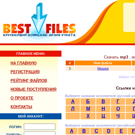
ГЛАВНОЕ МЕНЮ:
Скачать
mp3
, и
НА ГЛАВНУЮ
#
Имя файла
1
Мышка
РЕГИСТРАЦИЯ
Файлы от
РЕЙТИНГ ФАЙЛОВ
Ссылки н
НОВЫЕ ПОСТУПЛЕНИЯ
Выберите название исполнителя (русский ал
О ПРОЕКТЕ
А
Б
В
Г
КОНТАКТЫ
Л
М
Н
О
Х
Ц
Ч
МОЙ АККАУНТ:
Выберите название исполнителя (английский
ЛОГИН:
A
B
C
D
E
F
ПАРОЛЬ: