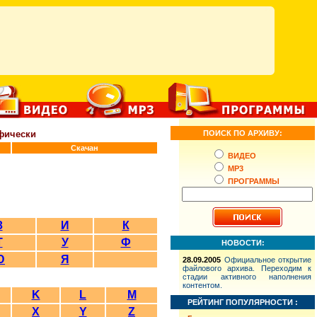
фически
ПОИСК ПО АРХИВУ:
Скачан
ВИДЕО
MP3
ПРОГРАММЫ
З
И
К
Т
У
Ф
НОВОСТИ:
Ю
Я
28.09.2005
Официальное открытие
файлового архива. Переходим к
стадии активного наполнения
контентом.
K
L
M
РЕЙТИНГ ПОПУЛЯРНОСТИ :
X
Y
Z