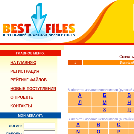
ГЛАВНОЕ МЕНЮ:
Скачат
НА ГЛАВНУЮ
#
Имя фай
РЕГИСТРАЦИЯ
РЕЙТИНГ ФАЙЛОВ
НОВЫЕ ПОСТУПЛЕНИЯ
Выберите название исполнителя (русский 
А
Б
В
О ПРОЕКТЕ
Л
М
Н
КОНТАКТЫ
Х
Ц
МОЙ АККАУНТ:
Выберите название исполнителя (английск
A
B
C
ЛОГИН:
N
O
P
ПАРОЛЬ: