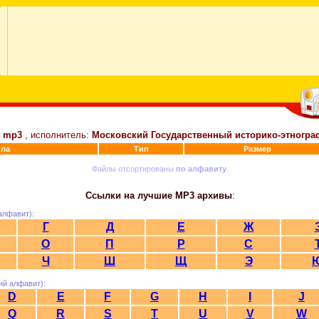
ь
mp3
, исполнитель:
Московский Государственный историко-этногра
ла
Тип
Размер
Файлы отсортированы
по алфавиту
.
Ссылки на лучшие MP3 архивы
:
алфавит):
Г
Д
Е
Ж
О
П
Р
С
Ч
Ш
Щ
Э
ий алфавит):
D
E
F
G
H
I
J
Q
R
S
T
U
V
W