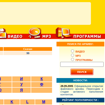
ПОИСК ПО АРХИВУ:
Скачан
ВИДЕО
99
MP3
ПРОГРАММЫ
З
И
К
НОВОСТИ:
Т
У
Ф
28.09.2005
Официальное открытие
файлового архива. Переходим к
Ю
Я
стадии активного наполнения
контентом.
РЕЙТИНГ ПОПУЛЯРНОСТИ :
K
L
M