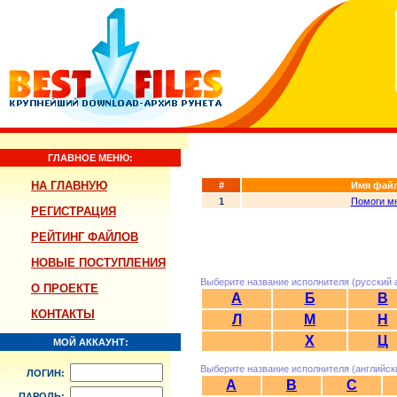
ГЛАВНОЕ МЕНЮ:
НА ГЛАВНУЮ
#
Имя фай
1
Помоги м
РЕГИСТРАЦИЯ
РЕЙТИНГ ФАЙЛОВ
НОВЫЕ ПОСТУПЛЕНИЯ
Выберите название исполнителя (русский 
О ПРОЕКТЕ
А
Б
В
КОНТАКТЫ
Л
М
Н
Х
Ц
МОЙ АККАУНТ:
Выберите название исполнителя (английск
ЛОГИН:
A
B
C
ПАРОЛЬ: