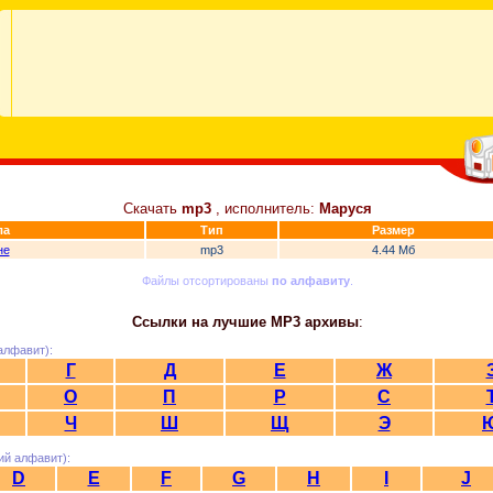
Скачать
mp3
, исполнитель:
Маруся
ла
Тип
Размер
не
mp3
4.44 Мб
Файлы отсортированы
по алфавиту
.
Ссылки на лучшие MP3 архивы
:
алфавит):
Г
Д
Е
Ж
О
П
Р
С
Ч
Ш
Щ
Э
ий алфавит):
D
E
F
G
H
I
J