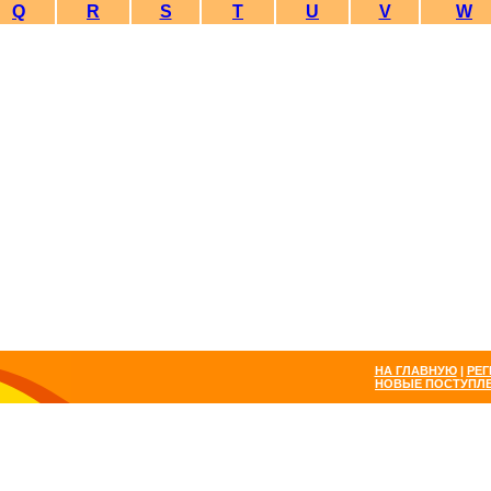
Q
R
S
T
U
V
W
НА ГЛАВНУЮ
|
РЕГ
НОВЫЕ ПОСТУПЛ