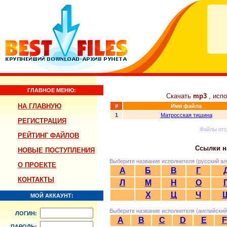
ГЛАВНОЕ МЕНЮ:
Скачать
mp3
, исп
НА ГЛАВНУЮ
#
Имя файла
1
Матросская тишина
РЕГИСТРАЦИЯ
Файлы от
РЕЙТИНГ ФАЙЛОВ
Ссылки н
НОВЫЕ ПОСТУПЛЕНИЯ
Выберите название исполнителя (русский ал
О ПРОЕКТЕ
А
Б
В
Г
КОНТАКТЫ
Л
М
Н
О
Х
Ц
Ч
МОЙ АККАУНТ:
Выберите название исполнителя (английский
ЛОГИН:
A
B
C
D
E
F
ПАРОЛЬ: